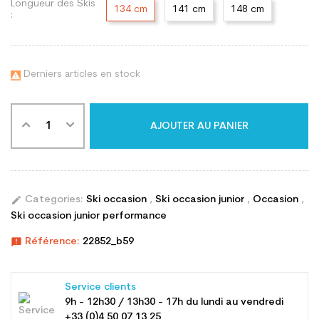
Longueur des Skis
134 cm
141 cm
148 cm
:
Derniers articles en stock

AJOUTER AU PANIER
edit
Categories:
Ski occasion
,
Ski occasion junior
,
Occasion
,
Ski occasion junior performance
announcement
Référence:
22852_b59
Service clients
9h - 12h30 / 13h30 - 17h du lundi au vendredi
+33 (0)4 50 07 13 25