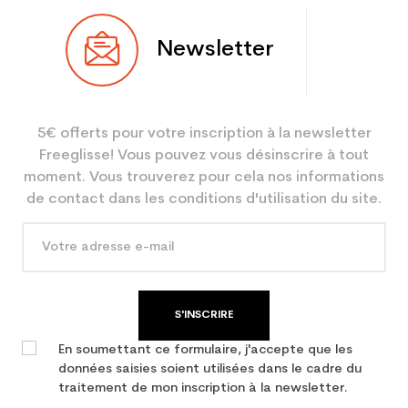
Type
Racing
Newsletter
Utilisateur
Junior
Niveau
Performant
5€ offerts pour votre inscription à la newsletter
Coloris
Rouge
Freeglisse! Vous pouvez vous désinscrire à tout
En achetant d'occasion :
2.1
moment. Vous trouverez pour cela nos informations
Economie CO² (en kg)
de contact dans les conditions d'utilisation du site.
Type de produit
Ski occasion junior
performance
S'INSCRIRE
En soumettant ce formulaire, j'accepte que les
données saisies soient utilisées dans le cadre du
traitement de mon inscription à la newsletter.