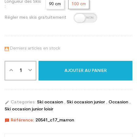
Longueur des Skis
90 cm
100 cm
:
Régler mes skis gratuitement
Derniers articles en stock

AJOUTER AU PANIER
edit
Categories:
Ski occasion
,
Ski occasion junior
,
Occasion
,
Ski occasion junior loisir
announcement
Référence:
20541_c17_marron