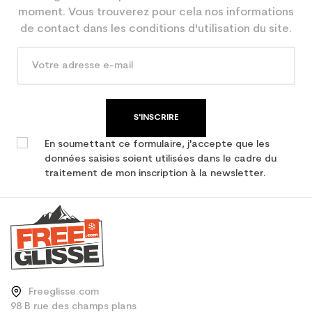
En achetant d'occasion :
3.9
moment. Vous trouverez pour cela nos informations
Economie CO² (en kg)
de contact dans les conditions d'utilisation du site.
Type de produit
Ski occasion junior
performance
S'INSCRIRE
En soumettant ce formulaire, j'accepte que les
données saisies soient utilisées dans le cadre du
traitement de mon inscription à la newsletter.
Freeglisse.com
98 B rue des champs plans