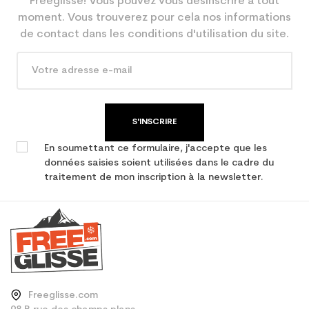
Freeglisse! Vous pouvez vous désinscrire à tout
En achetant d'occasion :
2.1
moment. Vous trouverez pour cela nos informations
Economie CO² (en kg)
de contact dans les conditions d'utilisation du site.
Type de produit
Ski occasion junior
performance
S'INSCRIRE
En soumettant ce formulaire, j'accepte que les
données saisies soient utilisées dans le cadre du
traitement de mon inscription à la newsletter.
Freeglisse.com