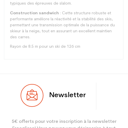
typiques des épreuves de slalom.
Construction sandwich
: Cette structure robuste et
performante améliore la réactivité et la stabilité des skis,
permettant une transmission optimale de la puissance du
skieur à la neige, tout en assurant un excellent maintien
des carres.
Rayon de 8.5 m pour un ski de 126 cm
Type
Piste
Newsletter
Utilisateur
Junior
Niveau
Performant
5€ offerts pour votre inscription à la newsletter
Coloris
Blanc