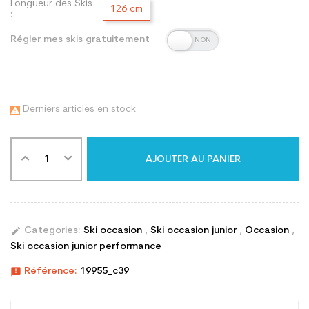
Longueur des Skis
126 cm
:
Régler mes skis gratuitement
Derniers articles en stock

AJOUTER AU PANIER
edit
Categories:
Ski occasion
,
Ski occasion junior
,
Occasion
,
Ski occasion junior performance
announcement
Référence:
19955_c39