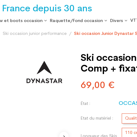
 France depuis 30 ans
VT
w et boots occasion
Raquette/Fond occasion
Divers
Ski occasion junior performance
Ski occasion Junior Dynastar
Ski occasio
Comp + fixa
69,00 €
OCCA
État :
Etat du matériel :
Quali
110 
Longueur des Skis