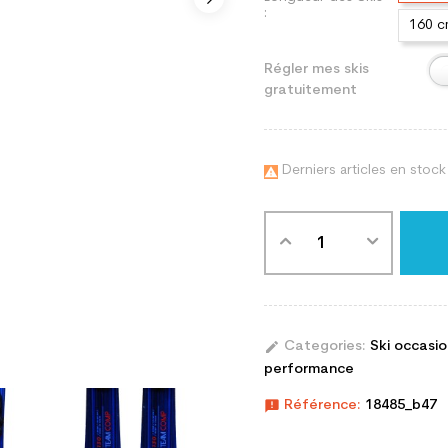
:
160 
Régler mes skis
gratuitement
Derniers articles en stock

edit
Categories:
Ski occasi
performance
announcement
Référence:
18485_b47