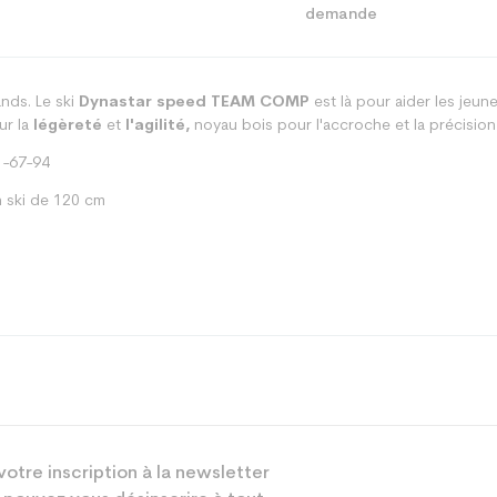
ands. Le ski
Dynastar speed TEAM COMP
est là pour aider les jeun
ur la
légèreté
et
l'agilité,
noyau bois pour l'accroche et la précision
-67-94
 ski de 120 cm
Piste
votre inscription à la newsletter
Junior