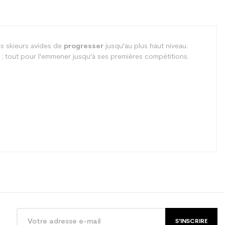
es skieurs avides de
progresser
jusqu'au plus haut niveau.
 : tout pour l'emmener jusqu'à ses premières compétitions.
S'INSCRIRE