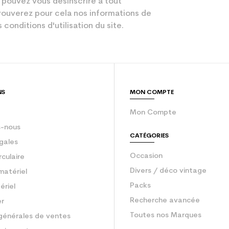
 pouvez vous désinscrire à tout
Performant
ouverez pour cela nos informations de
 conditions d'utilisation du site.
Bleu
sion : Economie CO² (en kg)
2.1
Ski occasion 
NS
MON COMPTE
Mon Compte
-nous
CATÉGORIES
gales
Occasion
rculaire
Divers / déco vintage
matériel
Packs
ériel
Recherche avancée
er
Toutes nos Marques
générales de ventes