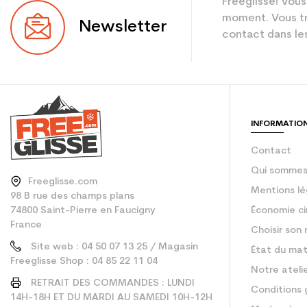
Freeglisse! Vous
Niveau
moment. Vous tr
Newsletter
contact dans les
Coloris
En achetant d'occa
Type de produit
INFORMATIO
Contact
Qui sommes
Freeglisse.com
Mentions lé
98 B rue des champs plans
74800 Saint-Pierre en Faucigny
Économie ci
France
Choisir son 
Site web : 04 50 07 13 25 / Magasin
État du mat
Freeglisse Shop : 04 85 22 11 04
Notre ateli
RETRAIT DES COMMANDES : LUNDI
Conditions 
14H-18H ET DU MARDI AU SAMEDI 10H-12H