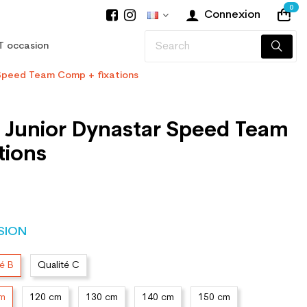
0
Connexion
T occasion
 Speed Team Comp + fixations
n Junior Dynastar Speed Team
tions
SION
té B
Qualité C
cm
120 cm
130 cm
140 cm
150 cm