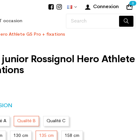
0
Connexion
T occasion
Hero Athlete GS Pro + fixations
 junior Rossignol Hero Athlete
ations
SION
té A
Qualité B
Qualité C
cm
130 cm
135 cm
158 cm