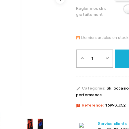
Régler mes skis
gratuitement
Derniers articles en stock

edit
Categories:
Ski occasi
performance
announcement
Référence:
16993_c52
Service clients