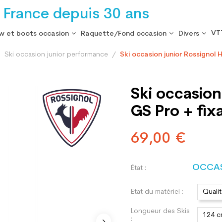
 France depuis 30 ans
VT
w et boots occasion
Raquette/Fond occasion
Divers
Ski occasion junior performance
Ski occasion junior Rossignol 
Ski occasion
GS Pro + fix
69,00 €
OCCA
État :
Etat du matériel :
Quali
Longueur des Skis
124 
: