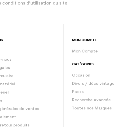
 conditions d'utilisation du site.
Rouge
gurateur
un junior
sion : Economie CO² (en kg)
2.1
NS
MON COMPTE
Ski occasion 
Mon Compte
-nous
CATÉGORIES
gales
Occasion
rculaire
Divers / déco vintage
matériel
Packs
ériel
Recherche avancée
er
Toutes nos Marques
générales de ventes
aiement
retour produits