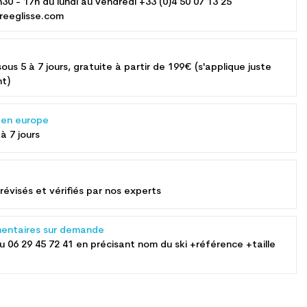
h30 - 17h du lundi au vendredi +33 (0)4 50 07 13 25
reeglisse.com
sous 5 à 7 jours, gratuite à partir de 199€ (s'applique juste
nt)
s en europe
 à 7 jours
révisés et vérifiés par nos experts
entaires sur demande
au
06 29 45 72 41
en précisant nom du ski +référence +taille