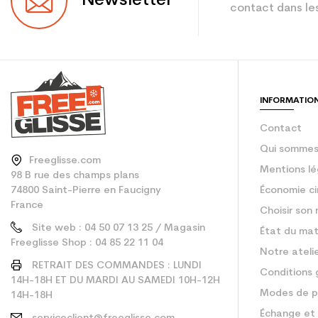
Newsletter
contact dans les
Coloris
Utilisateur - Confi
En achetant d'occa
INFORMATIO
Type de produit
Contact
Qui sommes
Freeglisse.com
Mentions lé
98 B rue des champs plans
74800 Saint-Pierre en Faucigny
Économie ci
France
Choisir son 
Site web : 04 50 07 13 25 / Magasin
État du mat
Freeglisse Shop : 04 85 22 11 04
Notre ateli
RETRAIT DES COMMANDES : LUNDI
Conditions 
14H-18H ET DU MARDI AU SAMEDI 10H-12H
Modes de p
14H-18H
Échange et 