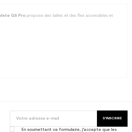
hlete GS Pro
propose des tailles et des flex accessibles et
S'INSCRIRE
En soumettant ce formulaire, j'accepte que les