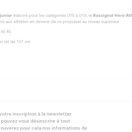
junior
élaboré pour les catégories U10 à U16, le
Rossignol Hero At
e aux athlètes en devenir de se propulser au niveau supérieur.
 65 85
n ski de 151 cm
Racing
votre inscription à la newsletter
Junior
 pouvez vous désinscrire à tout
Compétition
ouverez pour cela nos informations de