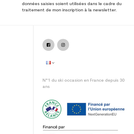
données saisies soient utilisées dans le cadre du
traitement de mon inscription à la newsletter.
junior performance
N°1 du ski occasion en France depuis 30
ans