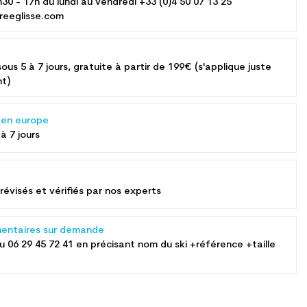
h30 - 17h du lundi au vendredi +33 (0)4 50 07 13 25
reeglisse.com
sous 5 à 7 jours, gratuite à partir de 199€ (s'applique juste
nt)
s en europe
 à 7 jours
révisés et vérifiés par nos experts
entaires sur demande
au
06 29 45 72 41
en précisant nom du ski +référence +taille