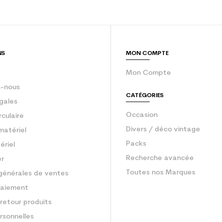
sion : Economie CO² (en kg)
2.1
Ski occasion 
NS
MON COMPTE
Mon Compte
-nous
CATÉGORIES
gales
Occasion
rculaire
Divers / déco vintage
matériel
Packs
ériel
Recherche avancée
er
Toutes nos Marques
générales de ventes
aiement
retour produits
rsonnelles