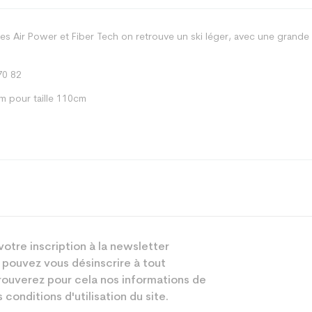
s Air Power et Fiber Tech on retrouve un ski léger, avec une grande
70 82
m pour taille 110cm
Piste
votre inscription à la newsletter
Junior
 pouvez vous désinscrire à tout
Performant
ouverez pour cela nos informations de
 conditions d'utilisation du site.
Noir