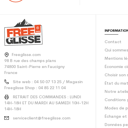
En achetant d'occa
Type de produit
INFORMATIO
Contact
Qui sommes
Freeglisse.com
Mentions lé
98 B rue des champs plans
74800 Saint-Pierre en Faucigny
Économie ci
France
Choisir son 
Site web : 04 50 07 13 25 / Magasin
État du mat
Freeglisse Shop : 04 85 22 11 04
Notre ateli
RETRAIT DES COMMANDES : LUNDI
Conditions 
14H-18H ET DU MARDI AU SAMEDI 10H-12H
Modes de p
14H-18H
Échange et 
serviceclient@freeglisse.com
Données pe