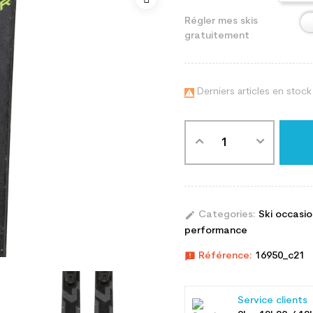
Régler mes skis
gratuitement
Derniers articles en stock

edit
Categories:
Ski occasi
performance
announcement
Référence:
16950_c21
Service clients