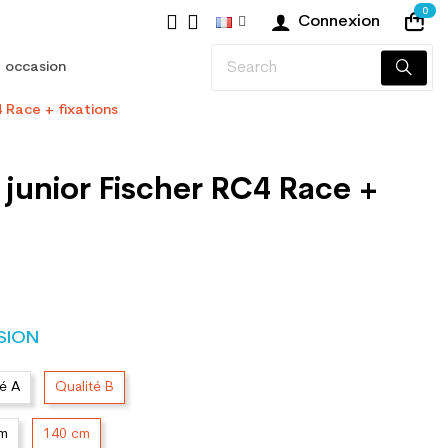
0
Connexion
 occasion
4 Race + fixations
 junior Fischer RC4 Race +
SION
té A
Qualité B
cm
140 cm