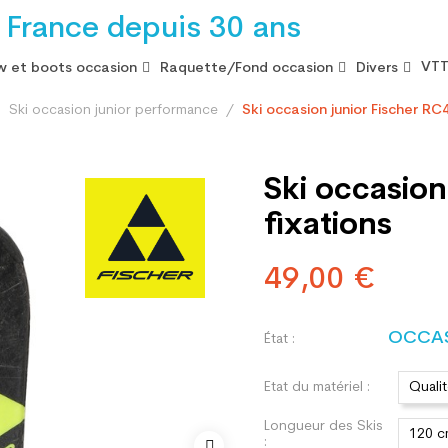
 France depuis 30 ans
VTT
 et boots occasion
Raquette/Fond occasion
Divers
Ski occasion junior performance
Ski occasion junior Fischer RC
Ski occasion
fixations
49,00 €
OCCA
État :
Etat du matériel :
Quali
Longueur des Skis
120 
: