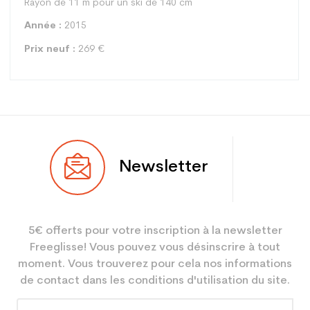
Rayon de 11 m pour un ski de 140 cm
Année :
2015
Prix neuf :
269 €
Type
Piste
Newsletter
Utilisateur
Junior
Niveau
Performant
5€ offerts pour votre inscription à la newsletter
Coloris
Noir
Freeglisse! Vous pouvez vous désinscrire à tout
En achetant d'occasion :
2.1
moment. Vous trouverez pour cela nos informations
Economie CO² (en kg)
de contact dans les conditions d'utilisation du site.
Type de produit
Ski occasion junior