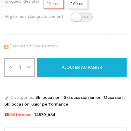
Longueur des Skis
120 cm
160 cm
:
Régler mes skis gratuitement
Derniers articles en stock

AJOUTER AU PANIER
edit
Categories:
Ski occasion
,
Ski occasion junior
,
Occasion
,
Ski occasion junior performance
announcement
Référence:
14570_b34