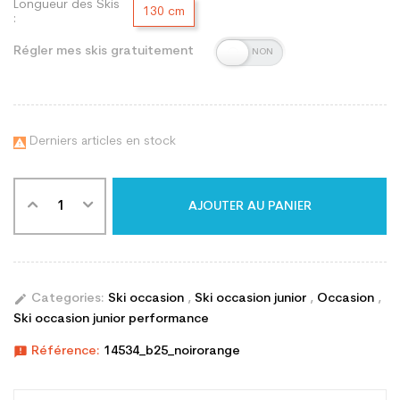
Longueur des Skis
130 cm
:
Régler mes skis gratuitement
Derniers articles en stock

AJOUTER AU PANIER
edit
Categories:
Ski occasion
,
Ski occasion junior
,
Occasion
,
Ski occasion junior performance
announcement
Référence:
14534_b25_noirorange