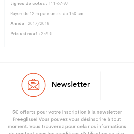
Lignes de cotes :
111-67-97
Rayon de 12 m pour un ski de 150 cm
Année :
2017/2018
Prix ski neuf :
259 €
Type
Racing
Newsletter
Utilisateur
Junior
Niveau
Performant
5€ offerts pour votre inscription à la newsletter
Coloris
Noir
Freeglisse! Vous pouvez vous désinscrire à tout
En achetant d'occasion :
2.1
moment. Vous trouverez pour cela nos informations
Economie CO² (en kg)
de contact dans les conditions d'utilisation du site.