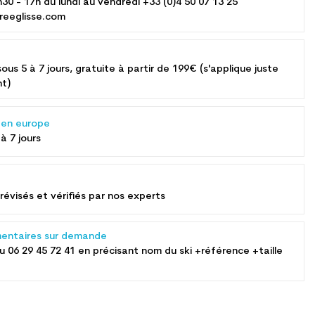
h30 - 17h du lundi au vendredi +33 (0)4 50 07 13 25
reeglisse.com
sous 5 à 7 jours, gratuite à partir de 199€ (s'applique juste
nt)
s en europe
 à 7 jours
révisés et vérifiés par nos experts
entaires sur demande
au
06 29 45 72 41
en précisant nom du ski +référence +taille