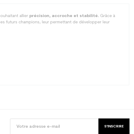
ouhaitant allier
précision, accroche et stabilité.
Grâce à
al des futurs champions, leur permettant de développer leur
S'INSCRIRE