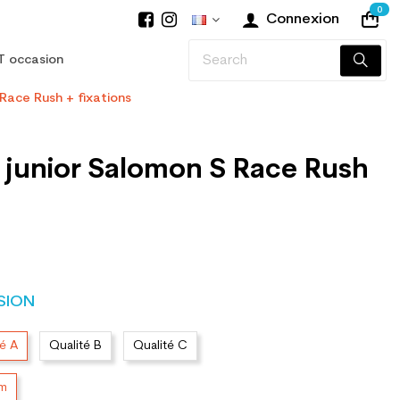
0
Connexion
T occasion
 Race Rush + fixations
 junior Salomon S Race Rush
SION
té A
Qualité B
Qualité C
cm