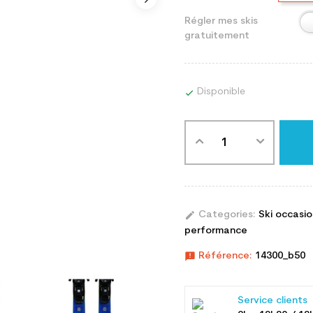
Régler mes skis
gratuitement
Disponible

edit
Categories:
Ski occasi
performance
announcement
Référence:
14300_b50
Service clients