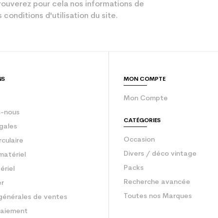
Performant
ouverez pour cela nos informations de
 conditions d'utilisation du site.
Bleu
sion : Economie CO² (en kg)
2.1
Ski occasion 
NS
MON COMPTE
Mon Compte
-nous
CATÉGORIES
gales
Occasion
rculaire
Divers / déco vintage
matériel
Packs
ériel
Recherche avancée
er
Toutes nos Marques
générales de ventes
aiement