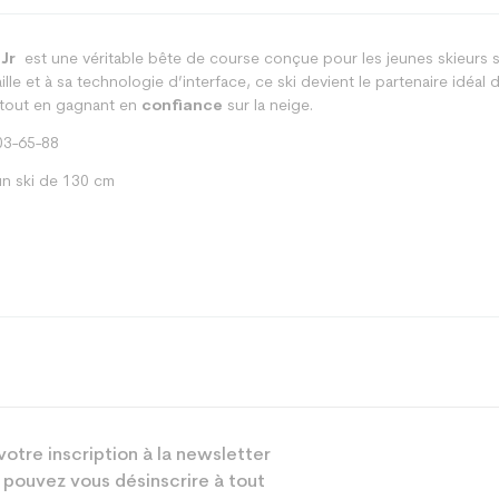
 Jr
est une véritable bête de course conçue pour les jeunes skieurs s
aille et à sa technologie d’interface, ce ski devient le partenaire idé
 tout en gagnant en
confiance
sur la neige.
3-65-88
n ski de 130 cm
Racing
votre inscription à la newsletter
Junior
 pouvez vous désinscrire à tout