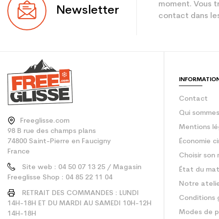
Niveau
moment. Vous tr
Newsletter
contact dans les
Coloris
En achetant d'occa
Type de produit
INFORMATIO
Contact
Qui sommes
Freeglisse.com
Mentions lé
98 B rue des champs plans
74800 Saint-Pierre en Faucigny
Économie ci
France
Choisir son 
Site web : 04 50 07 13 25 / Magasin
État du mat
Freeglisse Shop : 04 85 22 11 04
Notre ateli
RETRAIT DES COMMANDES : LUNDI
Conditions 
14H-18H ET DU MARDI AU SAMEDI 10H-12H
Modes de p
14H-18H