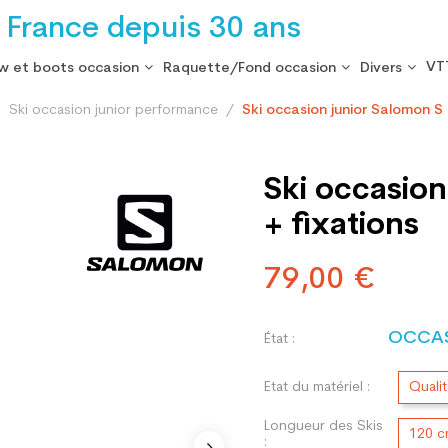
 France depuis 30 ans
VT
w et boots occasion
Raquette/Fond occasion
Divers
Ski occasion junior performance
Ski occasion junior Salomon S
Ski occasion
+ fixations
79,00 €
OCCA
État :
Etat du matériel :
Quali
Longueur des Skis
120 
: