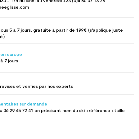
h30 - 17h du lundi au vendredi +33 (0)4 50 07 13 25
reeglisse.com
sous 5 à 7 jours, gratuite à partir de 199€ (s'applique juste
nt)
s en europe
 à 7 jours
révisés et vérifiés par nos experts
entaires sur demande
au
06 29 45 72 41
en précisant nom du ski +référence +taille