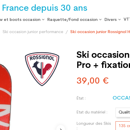
 France depuis 30 ans
VT
w et boots occasion
Raquette/Fond occasion
Divers
Ski occasion junior performance
Ski occasion junior Rossignol 
Ski occasion
Pro + fixatio
39,00 €
OCCA
État :
Etat du matériel :
Quali
Longueur des Skis
135 
: