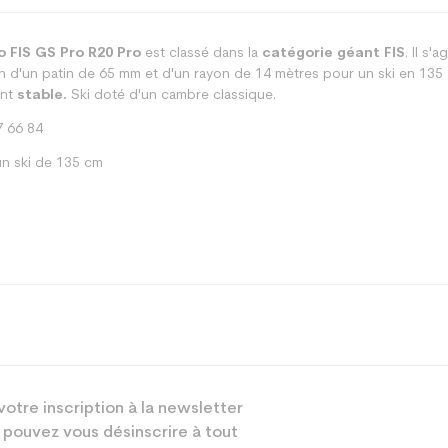
o FIS GS Pro R20 Pro
est classé dans la
catégorie géant FIS
. Il s'
ion d'un patin de 65 mm et d'un rayon de 14 mètres pour un ski en 135
ant
stable.
Ski doté d'un cambre classique.
 66 84
n ski de 135 cm
Piste
votre inscription à la newsletter
Junior
 pouvez vous désinscrire à tout