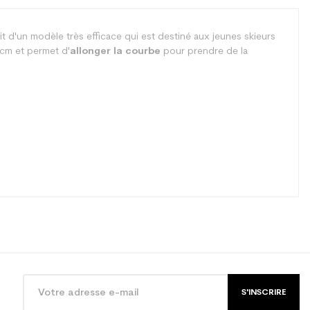
agit d'un modèle très efficace qui est destiné aux jeunes skieurs
 cm et permet d'
allonger la courbe
pour prendre de la
S'INSCRIRE