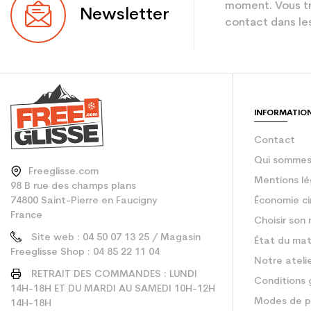
Niveau
moment. Vous tr
Newsletter
contact dans les
Coloris
Utilisateur - Confi
En achetant d'occa
INFORMATIO
Type de produit
Contact
Qui sommes
Freeglisse.com
Mentions lé
98 B rue des champs plans
74800 Saint-Pierre en Faucigny
Économie ci
France
Choisir son 
Site web : 04 50 07 13 25 / Magasin
État du mat
Freeglisse Shop : 04 85 22 11 04
Notre ateli
RETRAIT DES COMMANDES : LUNDI
Conditions 
14H-18H ET DU MARDI AU SAMEDI 10H-12H
Modes de p
14H-18H