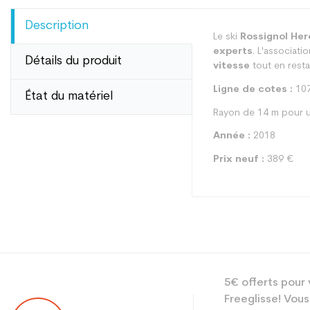
Description
Le ski
Rossignol Her
experts
. L'associat
Détails du produit
vitesse
tout en rest
Ligne de cotes :
107
État du matériel
Rayon de 14 m pour u
Année :
2018
Prix neuf :
389 €
Type
5€ offerts pour 
Utilisateur
Freeglisse! Vous