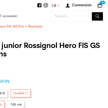
0
Connexion
T occasion
Hero FIS GS Pro + fixations
 junior Rossignol Hero FIS GS
ns
SION
té B
Qualité C
cm
165 cm