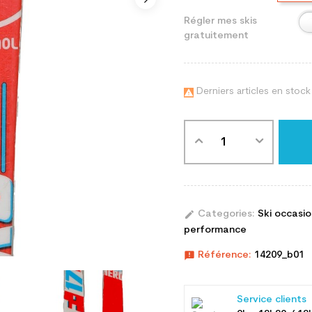
Régler mes skis
gratuitement
Derniers articles en stock

edit
Categories:
Ski occasi
performance
announcement
Référence:
14209_b01
Service clients