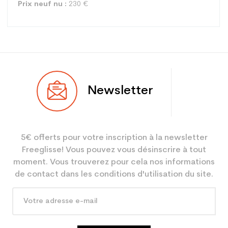
Prix neuf nu :
230 €
Type
Piste
Newsletter
Utilisateur
Junior
Niveau
Performant
5€ offerts pour votre inscription à la newsletter
Coloris
Blanc
Freeglisse! Vous pouvez vous désinscrire à tout
En achetant d'occasion :
2.1
moment. Vous trouverez pour cela nos informations
Economie CO² (en kg)
de contact dans les conditions d'utilisation du site.
Type de produit
Ski occasion junior
performance