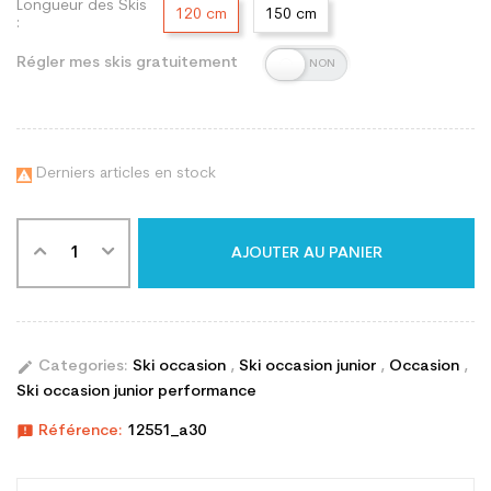
Longueur des Skis
120 cm
150 cm
:
Régler mes skis gratuitement
Derniers articles en stock

AJOUTER AU PANIER
edit
Categories:
Ski occasion
,
Ski occasion junior
,
Occasion
,
Ski occasion junior performance
announcement
Référence:
12551_a30