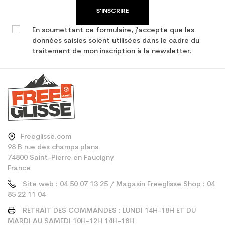
S'INSCRIRE
En soumettant ce formulaire, j'accepte que les
données saisies soient utilisées dans le cadre du
traitement de mon inscription à la newsletter.
Freeglisse.com
98 B rue des champs plans
74800 Saint-Pierre en Faucigny
France
Site web : 04 50 07 13 25 / Magasin Freeglisse Shop : 04
85 22 11 04
RETRAIT DES COMMANDES : LUNDI 14H-18H ET DU
MARDI AU SAMEDI 10H-12H 14H-18H