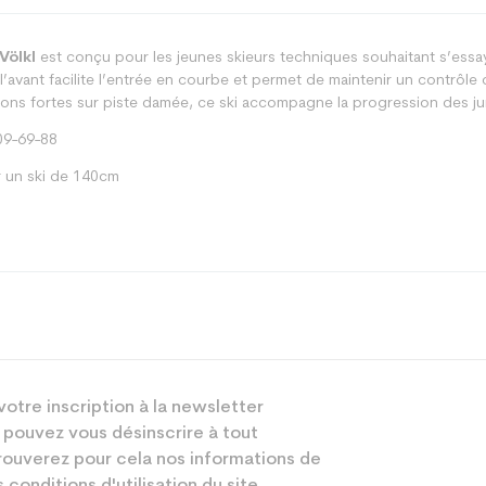
Völkl
est conçu pour les jeunes skieurs techniques souhaitant s’essa
l’avant facilite l’entrée en courbe et permet de maintenir un contrôle
ions fortes sur piste damée, ce ski accompagne la progression des ju
9-69-88
 un ski de 140cm
Racing
votre inscription à la newsletter
Junior
 pouvez vous désinscrire à tout
Performant
ouverez pour cela nos informations de
 conditions d'utilisation du site.