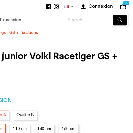
0
Connexion
T occasion
tiger GS + fixations
 junior Volkl Racetiger GS +
SION
té A
Qualité B
cm
110 cm
140 cm
160 cm