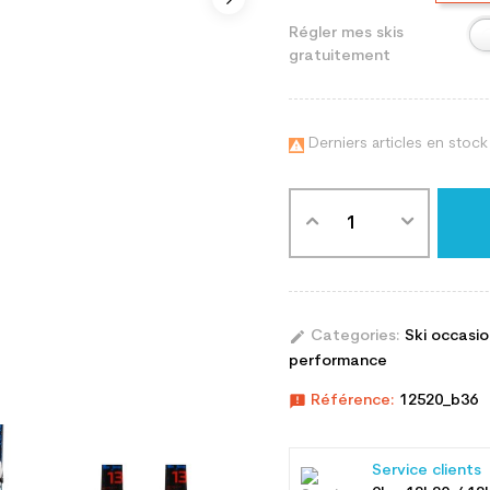
Régler mes skis
gratuitement
Derniers articles en stock

edit
Categories:
Ski occasi
performance
announcement
Référence:
12520_b36
Service clients