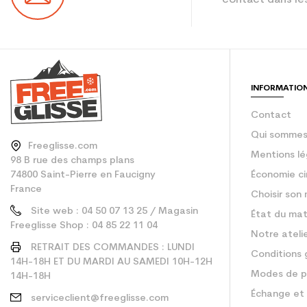
Coloris
En achetant d'occa
Type de produit
INFORMATIO
Contact
Qui sommes
Freeglisse.com
Mentions lé
98 B rue des champs plans
74800 Saint-Pierre en Faucigny
Économie ci
France
Choisir son 
Site web : 04 50 07 13 25 / Magasin
État du mat
Freeglisse Shop : 04 85 22 11 04
Notre ateli
RETRAIT DES COMMANDES : LUNDI
Conditions 
14H-18H ET DU MARDI AU SAMEDI 10H-12H
Modes de p
14H-18H
Échange et 
serviceclient@freeglisse.com