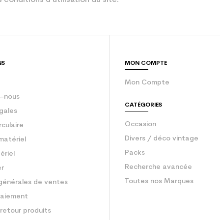
Rouge
sion : Economie CO² (en kg)
2.1
Ski occasion 
NS
MON COMPTE
Mon Compte
-nous
CATÉGORIES
gales
Occasion
rculaire
Divers / déco vintage
matériel
Packs
ériel
Recherche avancée
er
Toutes nos Marques
générales de ventes
aiement
retour produits