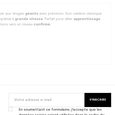
yer aux virages
géants
avec précision. Son cambre classique
 optimal à
grande vitesse
. Parfait pour allier
apprentissage
niors vers un niveau
confirmé.
S'INSCRIRE
En soumettant ce formulaire, j'accepte que les