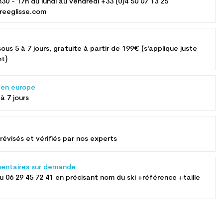
h30 - 17h du lundi au vendredi +33 (0)4 50 07 13 25
reeglisse.com
sous 5 à 7 jours, gratuite à partir de 199€ (s'applique juste
nt)
s en europe
 à 7 jours
révisés et vérifiés par nos experts
entaires sur demande
au
06 29 45 72 41
en précisant nom du ski +référence +taille