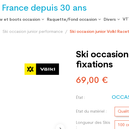
 France depuis 30 ans
VT
w et boots occasion
Raquette/Fond occasion
Divers
Ski occasion junior performance
Ski occasion junior Volkl Race
Ski occasion
fixations
69,00 €
OCCA
État :
Etat du matériel :
Quali
Longueur des Skis
100 
: