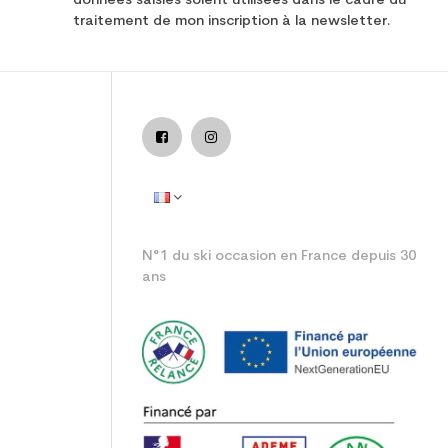
données saisies soient utilisées dans le cadre du
traitement de mon inscription à la newsletter.
junior performance
N°1 du ski occasion en France depuis 30
ans