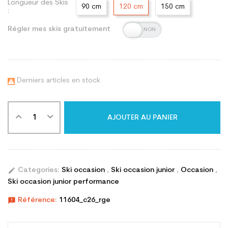
Longueur des Skis
90 cm
120 cm
150 cm
:
Régler mes skis gratuitement
Derniers articles en stock

AJOUTER AU PANIER
edit
Categories:
Ski occasion
,
Ski occasion junior
,
Occasion
,
Ski occasion junior performance
announcement
Référence:
11604_c26_rge