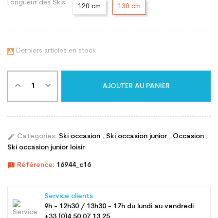
Longueur des Skis
120 cm
130 cm
:
Derniers articles en stock

AJOUTER AU PANIER
edit
Categories:
Ski occasion
,
Ski occasion junior
,
Occasion
,
Ski occasion junior loisir
announcement
Référence:
16944_c16
Service clients
9h - 12h30 / 13h30 - 17h du lundi au vendredi
+33 (0)4 50 07 13 25