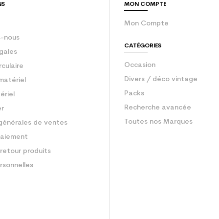
NS
MON COMPTE
Mon Compte
-nous
CATÉGORIES
gales
Occasion
rculaire
Divers / déco vintage
matériel
Packs
ériel
Recherche avancée
er
Toutes nos Marques
générales de ventes
aiement
retour produits
rsonnelles