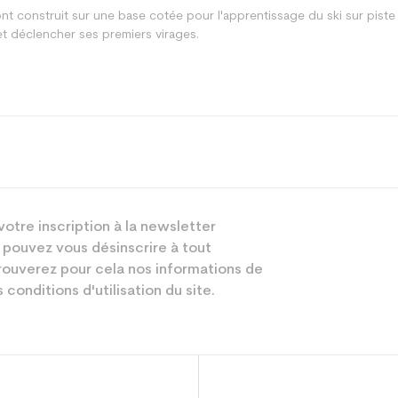
nt construit sur une base cotée pour l'apprentissage du ski sur pist
et déclencher ses premiers virages.
Piste
Fille
votre inscription à la newsletter
Débutant
 pouvez vous désinscrire à tout
Blanc
ouverez pour cela nos informations de
 conditions d'utilisation du site.
sion : Economie CO² (en kg)
2.1
Ski occasion ju