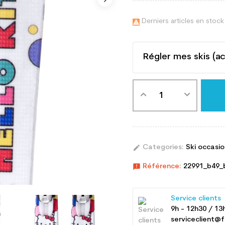
Derniers articles en stock

Régler mes skis (a
edit
Categories:
Ski occasi
announcement
Référence:
22991_b49_
Service clients
9h - 12h30 / 13
serviceclient@f