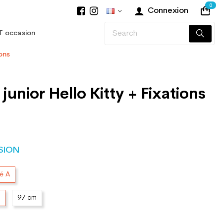
0
Connexion
T occasion
ions
junior Hello Kitty + Fixations
SION
té A
97 cm