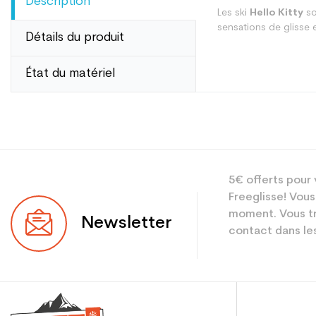
Description
Les ski
Hello Kitty
so
sensations de glisse 
Détails du produit
État du matériel
Type
Utilisateur
5€ offerts pour 
Niveau
Freeglisse! Vous
Coloris
moment. Vous tr
Newsletter
contact dans les
En achetant d'occa
Type de produit