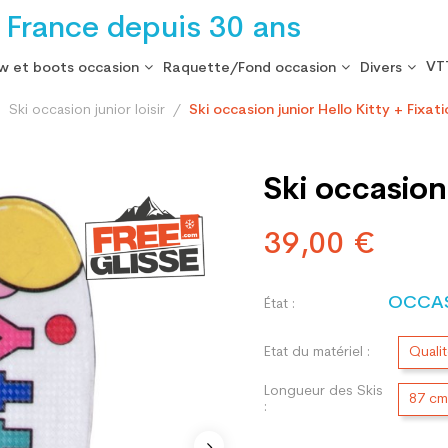
 France depuis 30 ans
VT
w et boots occasion
Raquette/Fond occasion
Divers
Ski occasion junior loisir
Ski occasion junior Hello Kitty + Fixat
Ski occasion 
39,00 €
OCCA
État :
Etat du matériel :
Quali
Longueur des Skis
87 cm
: