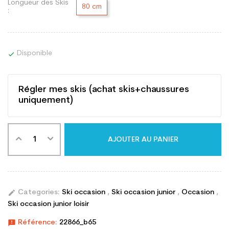
Longueur des Skis
80 cm
:
Disponible

Régler mes skis (achat skis+chaussures
uniquement)
AJOUTER AU PANIER
edit
Categories:
Ski occasion
,
Ski occasion junior
,
Occasion
,
Ski occasion junior loisir
announcement
Référence:
22866_b65