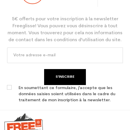
Niveau
Loisir
5€ offerts pour votre inscription à la newsletter
Coloris
Bleu
Freeglisse! Vous pouvez vous désinscrire à tout
En achetant d'occasion :
2.1
moment. Vous trouverez pour cela nos informations
Economie CO² (en kg)
de contact dans les conditions d'utilisation du site.
Type de produit
Ski occasion junior loisir
S'INSCRIRE
En soumettant ce formulaire, j'accepte que les
données saisies soient utilisées dans le cadre du
traitement de mon inscription à la newsletter.