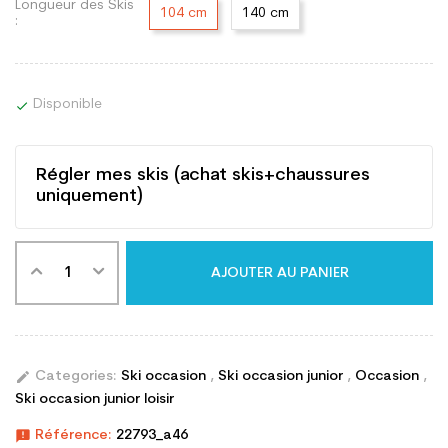
Longueur des Skis
104 cm
140 cm
:
Disponible

Régler mes skis (achat skis+chaussures
uniquement)
AJOUTER AU PANIER
edit
Categories:
Ski occasion
,
Ski occasion junior
,
Occasion
,
Ski occasion junior loisir
announcement
Référence:
22793_a46