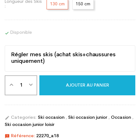
Longueur des Skis
130 cm
150 cm
:
Disponible

Régler mes skis (achat skis+chaussures
uniquement)
AJOUTER AU PANIER
edit
Categories:
Ski occasion
,
Ski occasion junior
,
Occasion
,
Ski occasion junior loisir
announcement
Référence:
22270_a18