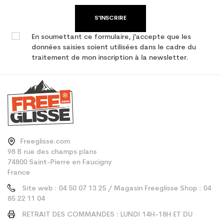
S'INSCRIRE
En soumettant ce formulaire, j'accepte que les
données saisies soient utilisées dans le cadre du
traitement de mon inscription à la newsletter.
Freeglisse.com
98 B rue des champs plans
74800 Saint-Pierre en Faucigny
France
Site web : 04 50 07 13 25 / Magasin Freeglisse Shop : 04
85 22 11 04
RETRAIT DES COMMANDES : LUNDI 14H-18H ET DU