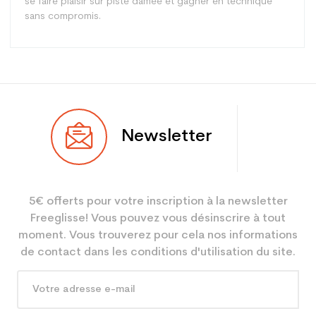
se faire plaisir sur piste damée et gagner en technique
sans compromis.
Type
Piste
Newsletter
Utilisateur
Junior
Niveau
Loisir
5€ offerts pour votre inscription à la newsletter
Coloris
Blanc
Freeglisse! Vous pouvez vous désinscrire à tout
En achetant d'occasion :
2.1
moment. Vous trouverez pour cela nos informations
Economie CO² (en kg)
de contact dans les conditions d'utilisation du site.
Type de produit
Ski occasion junior loisir