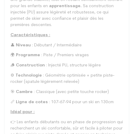
pour les enfants en
apprentissage.
Sa construction
injectée (PU) assure légèreté et robustesse, ce qui
permet de skier avec confiance et plaisir dès les
premières descentes.
Caractéristiques :
👤
Niveau
: Débutant / Intermédiaire
🌍
Programme
: Piste / Premiers virages
🪵
Construction
: Injecté PU, structure légère
⚙️
Technologie
: Géométrie optimisée + petite piste-
rocker (spatule légèrement relevée)
🎯
Cambre
: Classique (avec petite touche rocker)
📏
Ligne de cotes
: 107-67-94 pour un ski en 130cm
Idéal pour :
👉 Les enfants débutants ou en phase de progression qui
recherchent un ski confortable, sûr et facile à piloter pour