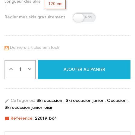
Longueur des Skis
120 cm
:
Régler mes skis gratuitement
Derniers articles en stock

AJOUTER AU PANIER
edit
Categories:
Ski occasion
,
Ski occasion junior
,
Occasion
,
Ski occasion junior loisir
announcement
Référence:
22019_b64