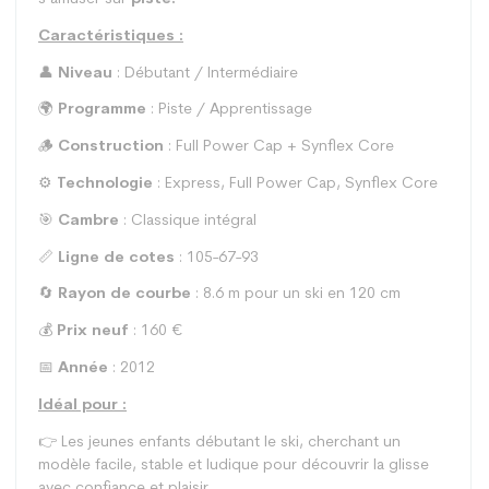
Caractéristiques :
👤
Niveau
: Débutant / Intermédiaire
🌍
Programme
: Piste / Apprentissage
🪵
Construction
: Full Power Cap + Synflex Core
⚙️
Technologie
: Express, Full Power Cap, Synflex Core
🎯
Cambre
: Classique intégral
📏
Ligne de cotes
: 105-67-93
🔄
Rayon de courbe
: 8.6 m pour un ski en 120 cm
💰
Prix neuf
: 160 €
📅
Année
: 2012
Idéal pour :
👉 Les jeunes enfants débutant le ski, cherchant un
modèle facile, stable et ludique pour découvrir la glisse
avec confiance et plaisir.