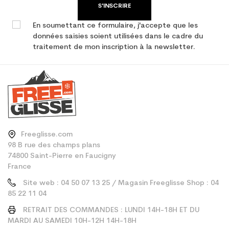
S'INSCRIRE
En soumettant ce formulaire, j'accepte que les
données saisies soient utilisées dans le cadre du
traitement de mon inscription à la newsletter.
Freeglisse.com
98 B rue des champs plans
74800 Saint-Pierre en Faucigny
France
Site web : 04 50 07 13 25 / Magasin Freeglisse Shop : 04
85 22 11 04
RETRAIT DES COMMANDES : LUNDI 14H-18H ET DU
MARDI AU SAMEDI 10H-12H 14H-18H