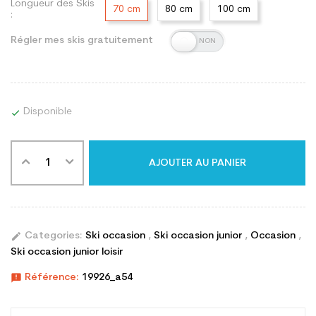
Longueur des Skis
70 cm
80 cm
100 cm
:
Régler mes skis gratuitement
Disponible

AJOUTER AU PANIER
edit
Categories:
Ski occasion
,
Ski occasion junior
,
Occasion
,
Ski occasion junior loisir
announcement
Référence:
19926_a54