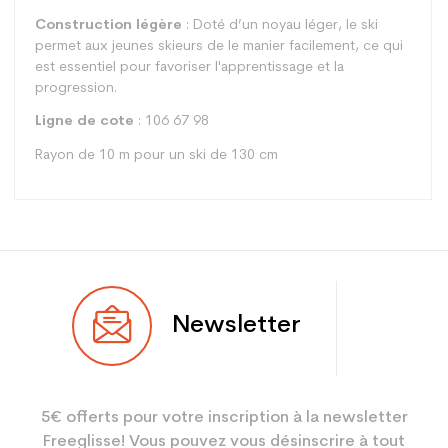
Construction légère
: Doté d’un noyau léger, le ski
permet aux jeunes skieurs de le manier facilement, ce qui
est essentiel pour favoriser l'apprentissage et la
progression.
Ligne de cote
: 106 67 98
Rayon de 10 m pour un ski de 130 cm
Type
Piste
Newsletter
Utilisateur
Junior
Niveau
Loisir sport
5€ offerts pour votre inscription à la newsletter
Coloris
Noir
Freeglisse! Vous pouvez vous désinscrire à tout