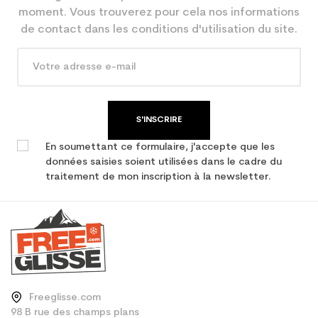
En achetant d'occasion :
2.1
moment. Vous trouverez pour cela nos informations
Economie CO² (en kg)
de contact dans les conditions d'utilisation du site.
Type de produit
Ski occasion junior loisir
S'INSCRIRE
En soumettant ce formulaire, j'accepte que les
données saisies soient utilisées dans le cadre du
traitement de mon inscription à la newsletter.
Freeglisse.com
98 B rue des champs plans