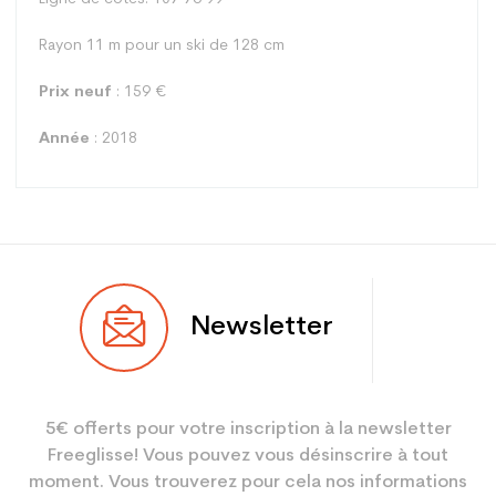
Rayon 11 m pour un ski de 128 cm
Prix neuf
: 159 €
Année
: 2018
Type
Polyvalent
Newsletter
Utilisateur
Junior
Niveau
Loisir sport
5€ offerts pour votre inscription à la newsletter
Coloris
Violet
Freeglisse! Vous pouvez vous désinscrire à tout
En achetant d'occasion :
2.1
moment. Vous trouverez pour cela nos informations