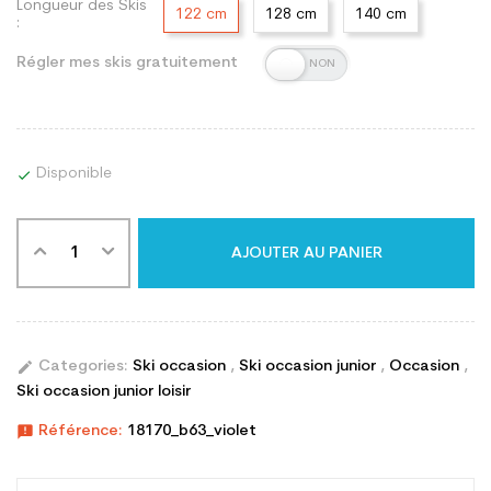
Longueur des Skis
122 cm
128 cm
140 cm
:
Régler mes skis gratuitement
Disponible

AJOUTER AU PANIER
edit
Categories:
Ski occasion
,
Ski occasion junior
,
Occasion
,
Ski occasion junior loisir
announcement
Référence:
18170_b63_violet