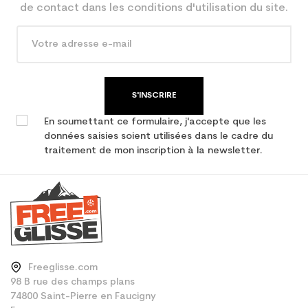
Economie CO² (en kg)
de contact dans les conditions d'utilisation du site.
Type de produit
Ski occasion junior loisir
S'INSCRIRE
En soumettant ce formulaire, j'accepte que les
données saisies soient utilisées dans le cadre du
traitement de mon inscription à la newsletter.
Freeglisse.com
98 B rue des champs plans
74800 Saint-Pierre en Faucigny