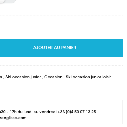
AJOUTER AU PANIER
on
,
Ski occasion junior
,
Occasion
,
Ski occasion junior loisir
h30 - 17h du lundi au vendredi +33 (0)4 50 07 13 25
reeglisse.com