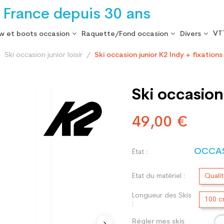
 France depuis 30 ans
VT
w et boots occasion
Raquette/Fond occasion
Divers
Ski occasion junior loisir
Ski occasion junior K2 Indy + fixations
Ski occasion
49,00 €
OCCA
État :
Etat du matériel :
Quali
Longueur des Skis
100 
:
Régler mes skis