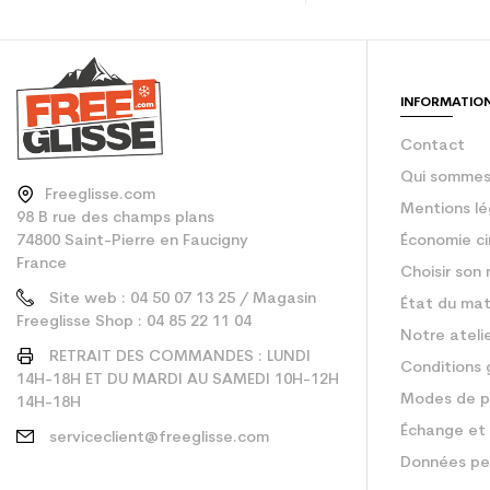
En achetant d'occa
Type de produit
INFORMATIO
Contact
Qui sommes
Freeglisse.com
Mentions lé
98 B rue des champs plans
74800 Saint-Pierre en Faucigny
Économie ci
France
Choisir son 
Site web : 04 50 07 13 25 / Magasin
État du mat
Freeglisse Shop : 04 85 22 11 04
Notre ateli
RETRAIT DES COMMANDES : LUNDI
Conditions 
14H-18H ET DU MARDI AU SAMEDI 10H-12H
Modes de p
14H-18H
Échange et 
serviceclient@freeglisse.com
Données pe