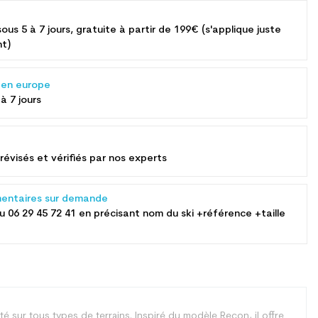
sous 5 à 7 jours, gratuite à partir de 199€ (s'applique juste
nt)
s en europe
 à 7 jours
révisés et vérifiés par nos experts
entaires sur demande
au
06 29 45 72 41
en précisant nom du ski +référence +taille
ité sur tous types de terrains. Inspiré du modèle Recon, il offre