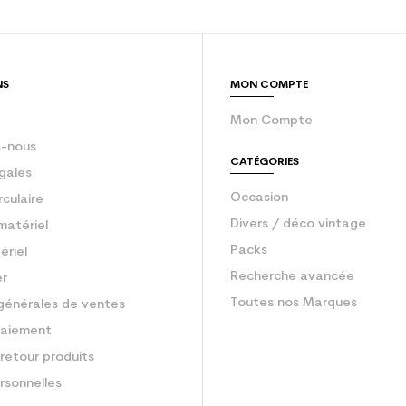
sion : Economie CO² (en kg)
2.1
Ski occasion ju
NS
MON COMPTE
Mon Compte
-nous
CATÉGORIES
gales
Occasion
rculaire
Divers / déco vintage
matériel
Packs
ériel
Recherche avancée
er
Toutes nos Marques
générales de ventes
aiement
retour produits
rsonnelles