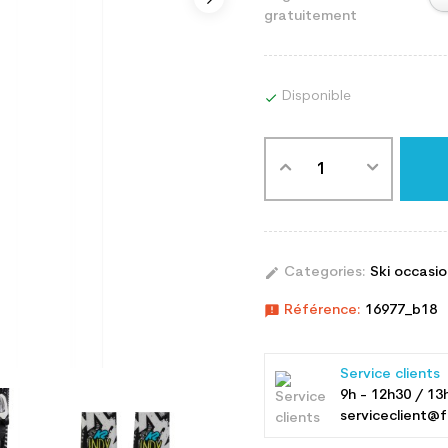
gratuitement
Disponible

edit
Categories:
Ski occasi
announcement
Référence:
16977_b18
Service clients
9h - 12h30 / 13
serviceclient@f