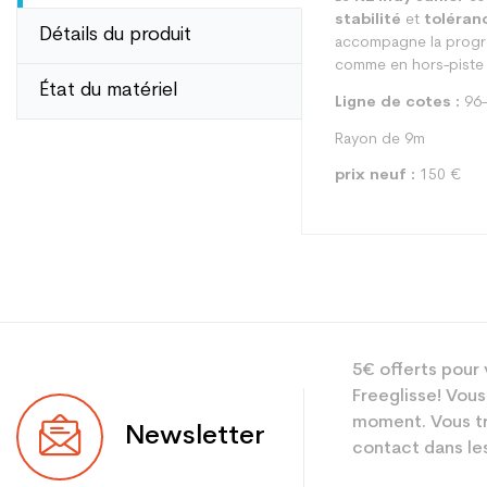
stabilité
et
toléran
Détails du produit
accompagne la progres
comme en hors-piste 
État du matériel
Ligne de cotes :
96-
Rayon de 9m
prix neuf :
150 €
Type
5€ offerts pour 
Utilisateur
Freeglisse! Vous
Niveau
moment. Vous tr
Newsletter
contact dans les
Coloris