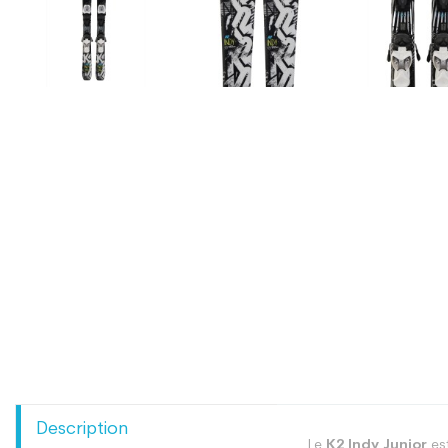
Description
Le
K2 Indy Junior
est