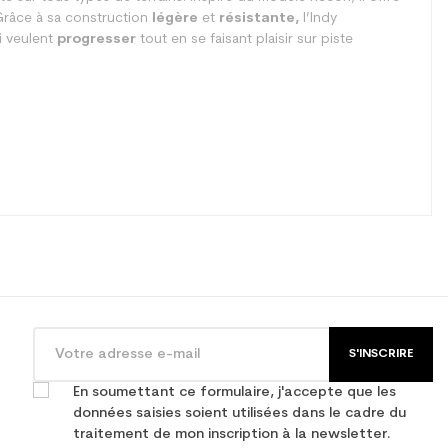
Grâce à sa construction
légère
et
résistante,
l’Indy
i veulent
progresser
tout en se faisant plaisir sur piste
S'INSCRIRE
En soumettant ce formulaire, j'accepte que les
données saisies soient utilisées dans le cadre du
traitement de mon inscription à la newsletter.