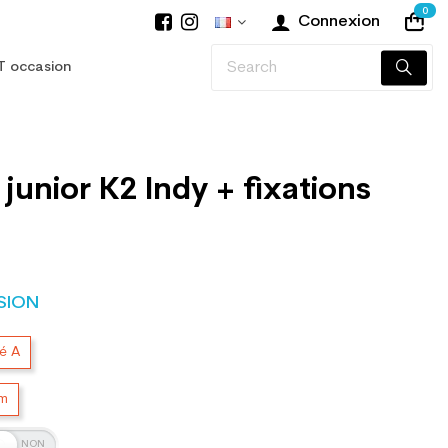
0
Connexion
T occasion
 junior K2 Indy + fixations
SION
té A
cm