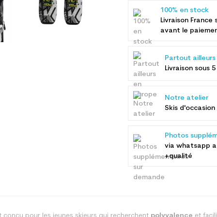
100% en stock
Livraison France 
avant le paieme
Partout ailleur
Livraison sous 5
Notre atelier
Skis d'occasion 
Photos supplém
via whatsapp 
+qualité
 conçu pour les jeunes skieurs qui recherchent
polyvalence
et facil