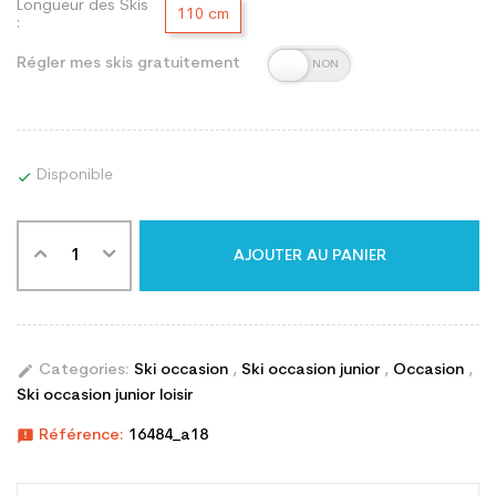
Longueur des Skis
110 cm
:
Régler mes skis gratuitement
Disponible

AJOUTER AU PANIER
edit
Categories:
Ski occasion
,
Ski occasion junior
,
Occasion
,
Ski occasion junior loisir
announcement
Référence:
16484_a18