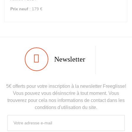
Prix neuf
: 179 €
Type
Piste
Newsletter
Utilisateur
Junior
Niveau
Débutant
5€ offerts pour votre inscription à la newsletter Freeglisse!
Coloris
Vert
Vous pouvez vous désinscrire à tout moment. Vous
En achetant d'occasion :
2.1
trouverez pour cela nos informations de contact dans les
Economie CO² (en kg)
conditions d'utilisation du site.
Type de produit
Ski occasion junior loisir