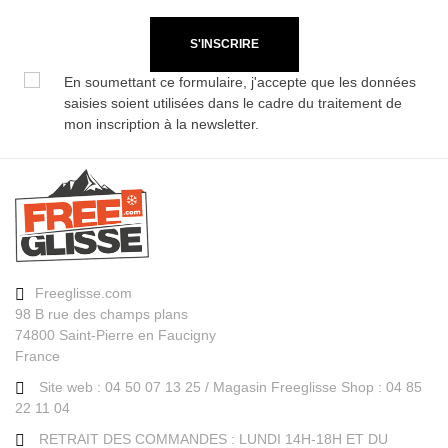
S'INSCRIRE
En soumettant ce formulaire, j'accepte que les données
saisies soient utilisées dans le cadre du traitement de
mon inscription à la newsletter.
Freeglisse.com
98 B rue des champs plans
74800 Saint-Pierre en Faucigny
France
Site web : 04 50 07 13 25 / Magasin Freeglisse Shop : 04 85
22 11 04
RETRAIT DES COMMANDES : LUNDI 14H-18H ET DU