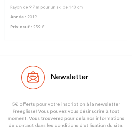
Rayon de 9.7 m pour un ski de 140 cm
Année :
2019
Prix neuf :
259 €
Type
Piste
Newsletter
Utilisateur
Junior
Niveau
Loisir sport
5€ offerts pour votre inscription à la newsletter
Coloris
Blanc
Freeglisse! Vous pouvez vous désinscrire à tout
En achetant d'occasion :
2.1
moment. Vous trouverez pour cela nos informations
Economie CO² (en kg)
de contact dans les conditions d'utilisation du site.