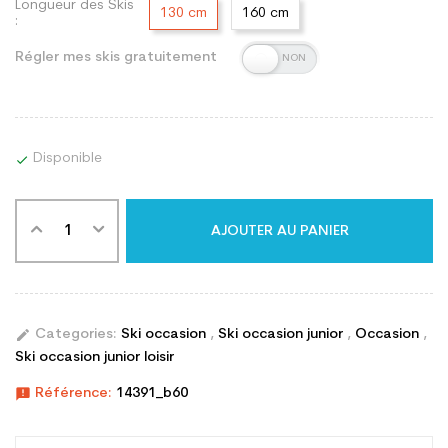
Longueur des Skis
130 cm
160 cm
:
Régler mes skis gratuitement
Disponible

AJOUTER AU PANIER
edit
Categories:
Ski occasion
,
Ski occasion junior
,
Occasion
,
Ski occasion junior loisir
announcement
Référence:
14391_b60