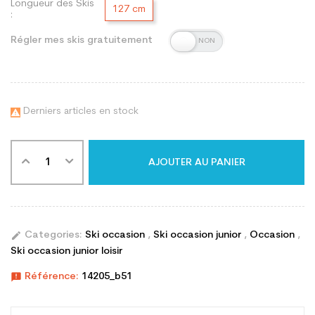
Longueur des Skis
127 cm
:
Régler mes skis gratuitement
Derniers articles en stock

AJOUTER AU PANIER
edit
Categories:
Ski occasion
,
Ski occasion junior
,
Occasion
,
Ski occasion junior loisir
announcement
Référence:
14205_b51