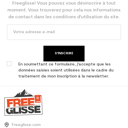
Freeglisse! Vous pouvez vous désinscrire à tout
Utilisateur -
un junior
moment. Vous trouverez pour cela nos informations
Configurateur
de contact dans les conditions d'utilisation du site.
En achetant d'occasion :
2.1
Economie CO² (en kg)
Type de produit
Ski occasion junior loisir
S'INSCRIRE
En soumettant ce formulaire, j'accepte que les
données saisies soient utilisées dans le cadre du
traitement de mon inscription à la newsletter.
Freeglisse.com