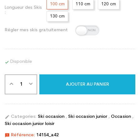
100 cm
110 cm
120 cm
Longueur des Skis
:
130 cm
Régler mes skis gratuitement
Disponible

AJOUTER AU PANIER
edit
Categories:
Ski occasion
,
Ski occasion junior
,
Occasion
,
Ski occasion junior loisir
announcement
Référence:
14154_a42