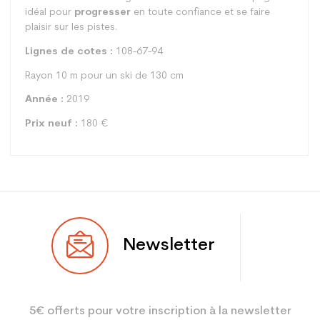
idéal pour
progresser
en toute confiance et se faire
plaisir sur les pistes.
Lignes de cotes :
108-67-94
Rayon 10 m pour un ski de 130 cm
Année :
2019
Prix neuf :
180 €
Type
Piste
Newsletter
Utilisateur
Junior
Niveau
Loisir
5€ offerts pour votre inscription à la newsletter
Coloris
Rouge