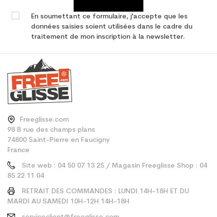
En soumettant ce formulaire, j'accepte que les
données saisies soient utilisées dans le cadre du
traitement de mon inscription à la newsletter.
Freeglisse.com
98 B rue des champs plans
74800 Saint-Pierre en Faucigny
France
Site web : 04 50 07 13 25 / Magasin Freeglisse Shop : 04
85 22 11 04
RETRAIT DES COMMANDES : LUNDI 14H-18H ET DU
MARDI AU SAMEDI 10H-12H 14H-18H