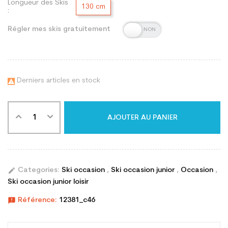
Longueur des Skis
130 cm
:
Régler mes skis gratuitement
Derniers articles en stock

AJOUTER AU PANIER
edit
Categories:
Ski occasion
,
Ski occasion junior
,
Occasion
,
Ski occasion junior loisir
announcement
Référence:
12381_c46