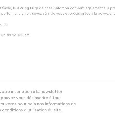
 fiable, le
XWing Fury
de chez
Salomon
convient également à la pr
ki performant junior, soyez sûrs de vous et précis grâce à la polyvalen
65 85
 un ski de 130 cm
Polyvalent
votre inscription à la newsletter
Junior
 pouvez vous désinscrire à tout
Loisir sport
ouverez pour cela nos informations de
 conditions d'utilisation du site.
Blanc