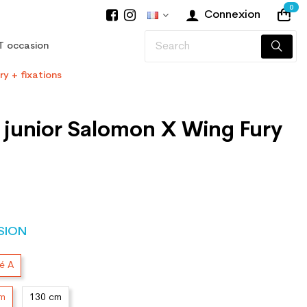
0
Connexion
T occasion
ry + fixations
 junior Salomon X Wing Fury
SION
té A
cm
130 cm