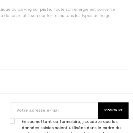
atique du carving sur
piste.
Toute son énergie est convertie
ce de ce ski et à son confort dans tous les types de neige.
S'INSCRIRE
En soumettant ce formulaire, j'accepte que les
données saisies soient utilisées dans le cadre du