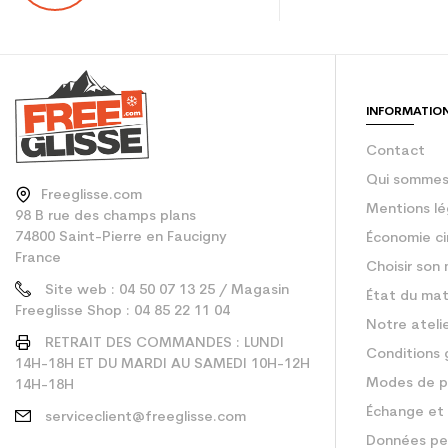
En achetant d'occa
Type de produit
INFORMATIO
Contact
Qui sommes
Freeglisse.com
Mentions lé
98 B rue des champs plans
74800 Saint-Pierre en Faucigny
Économie ci
France
Choisir son 
Site web : 04 50 07 13 25 / Magasin
État du mat
Freeglisse Shop : 04 85 22 11 04
Notre ateli
RETRAIT DES COMMANDES : LUNDI
Conditions 
14H-18H ET DU MARDI AU SAMEDI 10H-12H
Modes de p
14H-18H
Échange et 
serviceclient@freeglisse.com
Données pe