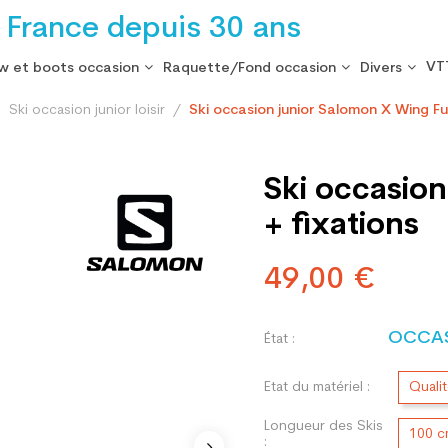
 France depuis 30 ans
VT
w et boots occasion
Raquette/Fond occasion
Divers
Ski occasion junior loisir
Ski occasion junior Salomon X Wing Fu
Ski occasion
+ fixations
49,00 €
OCCA
État :
Etat du matériel :
Quali
Longueur des Skis
100 
: