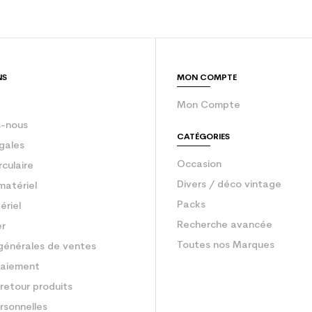
sion : Economie CO² (en kg)
2.1
Ski occasion ju
NS
MON COMPTE
Mon Compte
-nous
CATÉGORIES
gales
Occasion
rculaire
Divers / déco vintage
matériel
Packs
ériel
Recherche avancée
er
Toutes nos Marques
générales de ventes
aiement
retour produits
rsonnelles