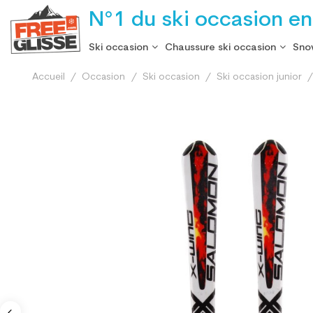
N°1 du ski occasion en
Ski occasion
Chaussure ski occasion
Sno
Accueil
Occasion
Ski occasion
Ski occasion junior