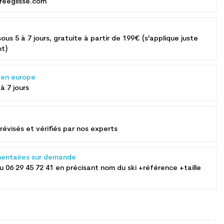
reeglisse.com
sous 5 à 7 jours, gratuite à partir de 199€ (s'applique juste
nt)
s en europe
 à 7 jours
révisés et vérifiés par nos experts
entaires sur demande
au
06 29 45 72 41
en précisant nom du ski +référence +taille