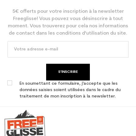
5€ offerts pour votre inscription à la newsletter
Coloris
Noir
Freeglisse! Vous pouvez vous désinscrire à tout
En achetant d'occasion :
2.1
moment. Vous trouverez pour cela nos informations
Economie CO² (en kg)
de contact dans les conditions d'utilisation du site.
Type de produit
Ski occasion junior Freeride
/ Freestyle
S'INSCRIRE
En soumettant ce formulaire, j'accepte que les
données saisies soient utilisées dans le cadre du
traitement de mon inscription à la newsletter.