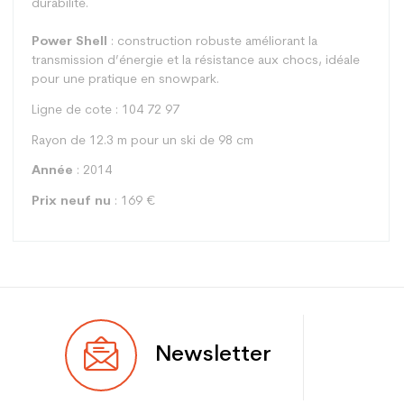
durabilité.
Power Shell
: construction robuste améliorant la
transmission d’énergie et la résistance aux chocs, idéale
pour une pratique en snowpark.
Ligne de cote : 104 72 97
Rayon de 12.3 m pour un ski de 98 cm
Année
: 2014
Prix neuf nu
: 169 €
Type
Freestyle
Newsletter
Utilisateur
Junior
Niveau
Débutant