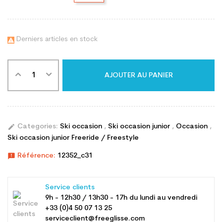
Derniers articles en stock

AJOUTER AU PANIER
edit
Categories:
Ski occasion
,
Ski occasion junior
,
Occasion
,
Ski occasion junior Freeride / Freestyle
announcement
Référence:
12352_c31
Service clients
9h - 12h30 / 13h30 - 17h du lundi au vendredi
+33 (0)4 50 07 13 25
serviceclient@freeglisse.com