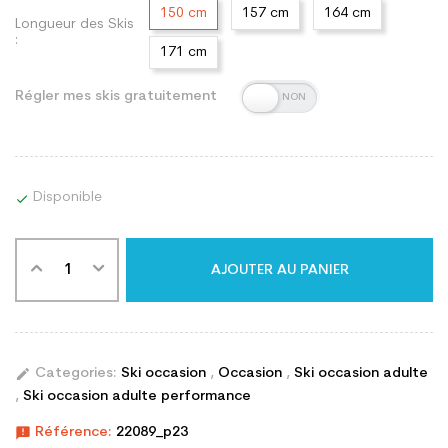
150 cm
157 cm
164 cm
Longueur des Skis
:
171 cm
Régler mes skis gratuitement
Disponible

AJOUTER AU PANIER
edit
Categories:
Ski occasion
,
Occasion
,
Ski occasion adulte
,
Ski occasion adulte performance
announcement
Référence:
22089_p23