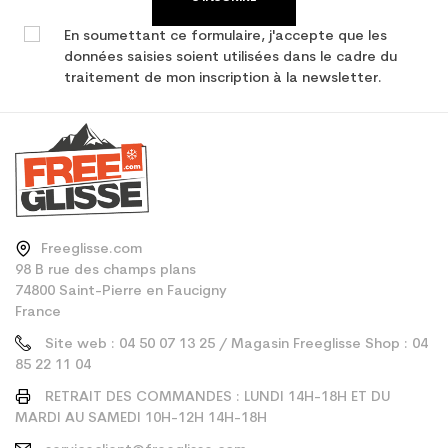
En soumettant ce formulaire, j'accepte que les
données saisies soient utilisées dans le cadre du
traitement de mon inscription à la newsletter.
Freeglisse.com
98 B rue des champs plans
74800 Saint-Pierre en Faucigny
France
Site web : 04 50 07 13 25 / Magasin Freeglisse Shop : 04
85 22 11 04
RETRAIT DES COMMANDES : LUNDI 14H-18H ET DU
MARDI AU SAMEDI 10H-12H 14H-18H