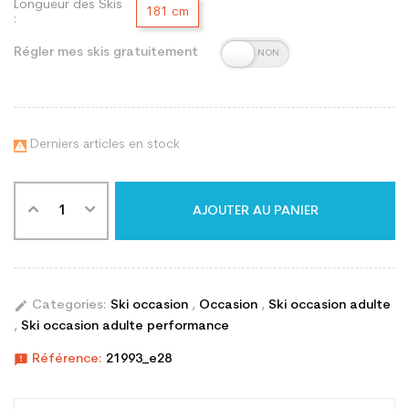
Longueur des Skis
181 cm
:
Régler mes skis gratuitement
Derniers articles en stock

AJOUTER AU PANIER
edit
Categories:
Ski occasion
,
Occasion
,
Ski occasion adulte
,
Ski occasion adulte performance
announcement
Référence:
21993_e28