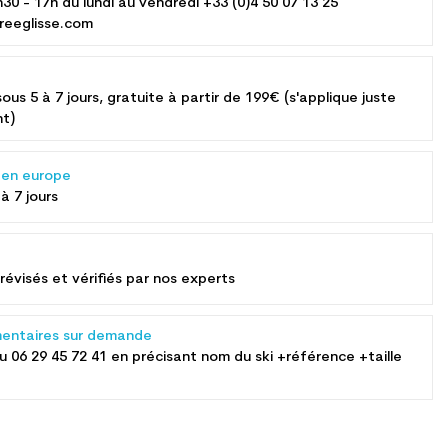
h30 - 17h du lundi au vendredi +33 (0)4 50 07 13 25
reeglisse.com
sous 5 à 7 jours, gratuite à partir de 199€ (s'applique juste
nt)
s en europe
 à 7 jours
révisés et vérifiés par nos experts
entaires sur demande
au
06 29 45 72 41
en précisant nom du ski +référence +taille