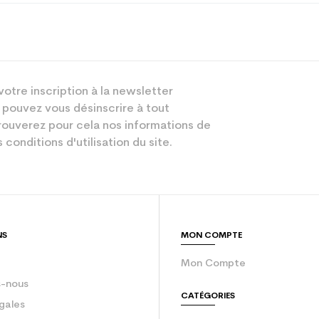
Piste
votre inscription à la newsletter
Homme
 pouvez vous désinscrire à tout
Loisir sport
ouverez pour cela nos informations de
 conditions d'utilisation du site.
Gris
sion : Economie CO² (en kg)
3.9
Ski occasion 
NS
MON COMPTE
f
519
Mon Compte
-nous
CATÉGORIES
gales