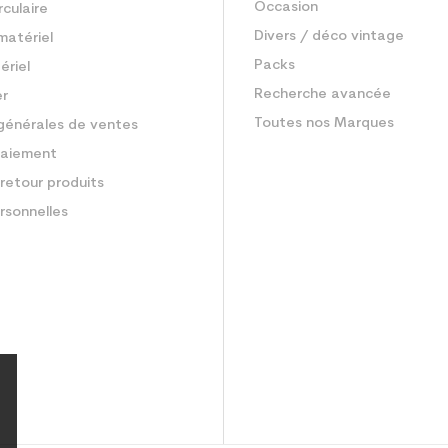
Occasion
rculaire
Divers / déco vintage
matériel
Packs
ériel
Recherche avancée
er
Toutes nos Marques
générales de ventes
aiement
retour produits
rsonnelles