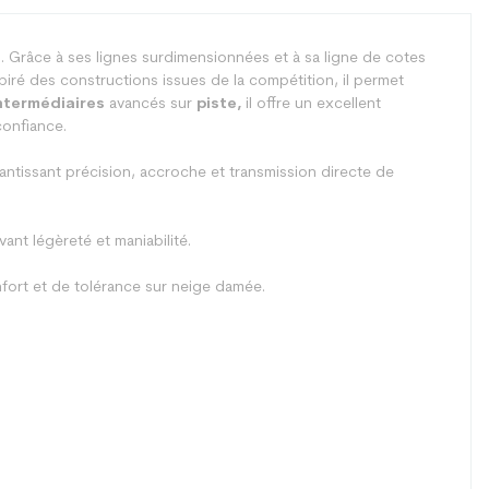
. Grâce à ses lignes surdimensionnées et à sa ligne de cotes
spiré des constructions issues de la compétition, il permet
ntermédiaires
avancés sur
piste,
il offre un excellent
confiance.
rantissant précision, accroche et transmission directe de
ant légèreté et maniabilité.
onfort et de tolérance sur neige damée.