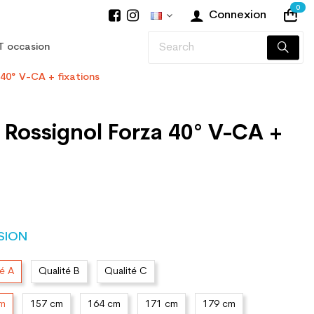
0
Connexion
T occasion
 40° V-CA + fixations
 Rossignol Forza 40° V-CA +
SION
té A
Qualité B
Qualité C
cm
157 cm
164 cm
171 cm
179 cm