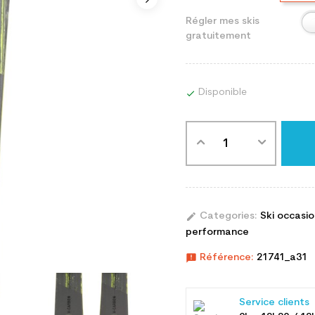
Régler mes skis
gratuitement
Disponible

edit
Categories:
Ski occasi
performance
announcement
Référence:
21741_a31
Service clients