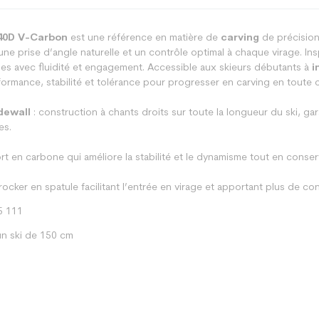
 40D V-Carbon
est une référence en matière de
carving
de précision
 une prise d’angle naturelle et un contrôle optimal à chaque virage. In
es avec fluidité et engagement. Accessible aux skieurs débutants à
i
rmance, stabilité et tolérance pour progresser en carving en toute 
dewall
: construction à chants droits sur toute la longueur du ski, ga
es.
rt en carbone qui améliore la stabilité et le dynamisme tout en conserv
 rocker en spatule facilitant l’entrée en virage et apportant plus de c
5 111
n ski de 150 cm