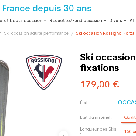
 France depuis 30 ans
VT
w et boots occasion
Raquette/Fond occasion
Divers
Ski occasion adulte performance
Ski occasion Rossignol Forza
Ski occasion
fixations
179,00 €
OCCA
État :
Etat du matériel :
Quali
Longueur des Skis
150 
: