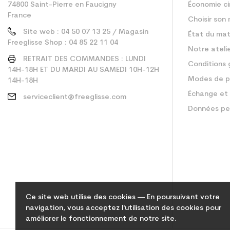
74800 Saint-Pierre en Faucigny
Économie ci
France
Choisir son 
Site web : 04 50 07 13 25 / Magasin
État du mat
Freeglisse Shop : 04 85 22 11 04
Notre ateli
RETRAIT DES COMMANDES : LUNDI
Conditions 
14H-18H ET DU MARDI AU SAMEDI 10H-12H
Modes de p
14H-18H
Échange et 
serviceclient@freeglisse.com
Données pe
Ce site web utilise des cookies — En poursuivant votre
navigation, vous acceptez l'utilisation des cookies pour
améliorer le fonctionnement de notre site.