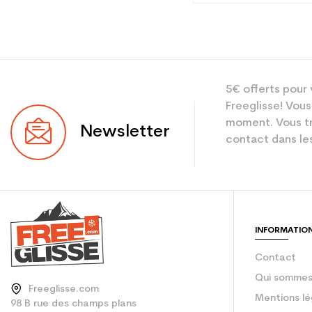
Type
5€ offerts pour 
Utilisateur
Freeglisse! Vous
Niveau
moment. Vous tr
Newsletter
contact dans les
Coloris
En achetant d'occa
Type de produit
INFORMATIO
Prix du produit neu
Contact
Qui sommes
Freeglisse.com
Mentions lé
98 B rue des champs plans