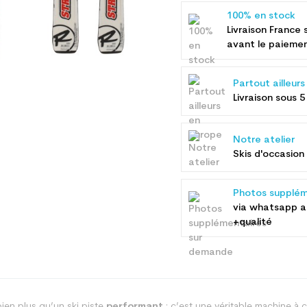
100% en stock
Livraison France 
avant le paieme
Partout ailleur
Livraison sous 5
Notre atelier
Skis d'occasion 
Photos supplém
via whatsapp 
+qualité
ien plus qu’un ski piste
performant
: c’est une véritable machine à 