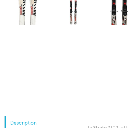
Description
Le
Strato 7 LTD
est b