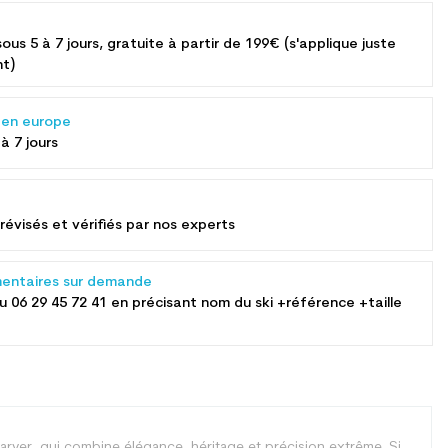
sous 5 à 7 jours, gratuite à partir de 199€ (s'applique juste
nt)
s en europe
 à 7 jours
révisés et vérifiés par nos experts
entaires sur demande
au
06 29 45 72 41
en précisant nom du ski +référence +taille
carver, qui combine élégance, héritage et précision extrême. Si