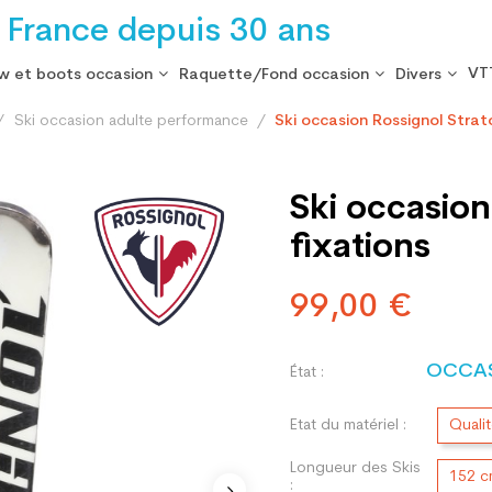
 France depuis 30 ans
VT
w et boots occasion
Raquette/Fond occasion
Divers
Ski occasion adulte performance
Ski occasion Rossignol Strato
Ski occasion
fixations
99,00 €
OCCA
État :
Etat du matériel :
Quali
Longueur des Skis
152 
: