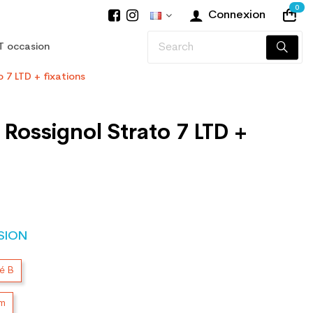
0
Connexion
T occasion
 7 LTD + fixations
 Rossignol Strato 7 LTD +
SION
té B
cm