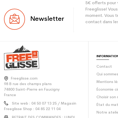
5€ offerts pour 
Utilisateur
Freeglisse! Vous
Niveau
moment. Vous tr
Newsletter
contact dans les
Coloris
Utilisateur - Confi
En achetant d'occa
INFORMATIO
Type de produit
Contact
Qui sommes
Freeglisse.com
Mentions lé
98 B rue des champs plans
74800 Saint-Pierre en Faucigny
Économie ci
France
Choisir son 
Site web : 04 50 07 13 25 / Magasin
État du mat
Freeglisse Shop : 04 85 22 11 04
Notre ateli
RETRAIT DES COMMANDES : LUNDI