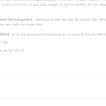
 courts et incisifs, et que vous exigez un ski à la hauteur de vos capa
.
wich Rectangulaire
: identique à celle des skis de course, elle offr
e sans faille sur neige dure.
ERSIZE
: pour une accroche performante en courbes et une excellente 
0 100
n ski de 162 cm
Piste