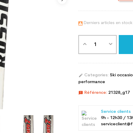
Derniers articles en stock

edit
Categories:
Ski occasi
performance
announcement
Référence:
21328_g17
Service clients
9h - 12h30 / 13
serviceclient@f