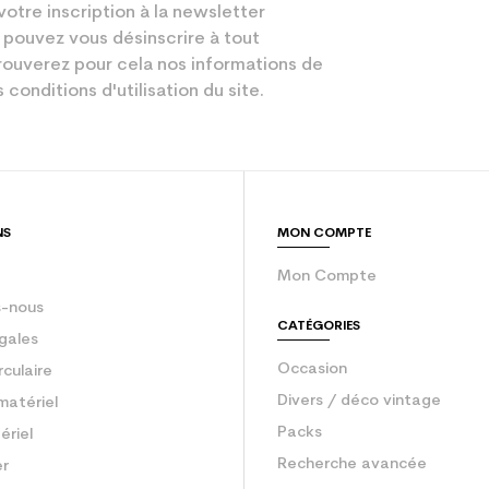
votre inscription à la newsletter
Homme
 pouvez vous désinscrire à tout
Performant
ouverez pour cela nos informations de
 conditions d'utilisation du site.
Blanc
gurateur
un homme
sion : Economie CO² (en kg)
3.9
NS
MON COMPTE
Ski occasion 
Mon Compte
-nous
CATÉGORIES
gales
Occasion
rculaire
Divers / déco vintage
matériel
Packs
ériel
Recherche avancée
er