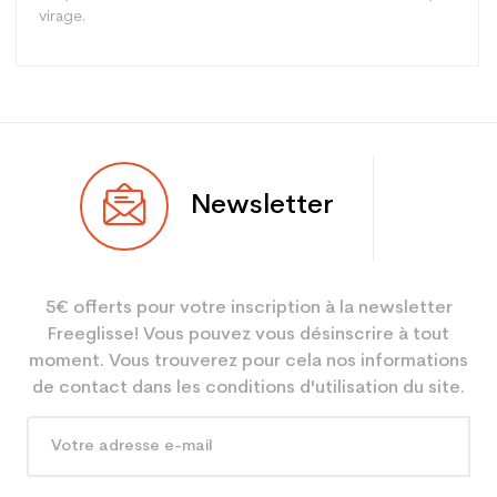
virage.
Type
Piste
Newsletter
Utilisateur
Mixte
Niveau
Performant
5€ offerts pour votre inscription à la newsletter
Coloris
Noir
Freeglisse! Vous pouvez vous désinscrire à tout
Utilisateur -
Adulte Performance
moment. Vous trouverez pour cela nos informations
Configurateur
de contact dans les conditions d'utilisation du site.
En achetant d'occasion :
3.9
Economie CO² (en kg)