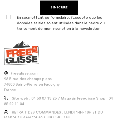
Type de produit
Ski occasion adulte
S'INSCRIRE
performance
En soumettant ce formulaire, j'accepte que les
données saisies soient utilisées dans le cadre du
traitement de mon inscription à la newsletter.
Freeglisse.com
98 B rue des champs plans
74800 Saint-Pierre en Faucigny
France
Site web : 04 50 07 13 25 / Magasin Freeglisse Shop : 04
85 22 11 04
RETRAIT DES COMMANDES : LUNDI 14H-18H ET DU