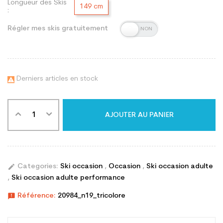
Longueur des Skis
149 cm
:
Régler mes skis gratuitement
Derniers articles en stock

AJOUTER AU PANIER
edit
Categories:
Ski occasion
,
Occasion
,
Ski occasion adulte
,
Ski occasion adulte performance
announcement
Référence:
20984_n19_tricolore