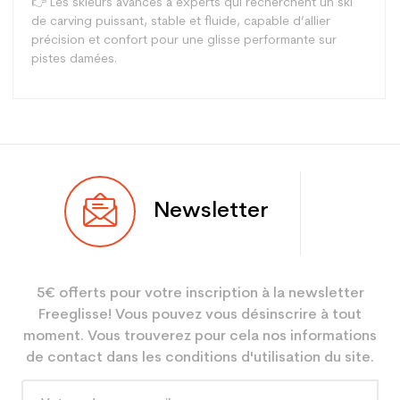
👉 Les skieurs avancés à experts qui recherchent un ski
de carving puissant, stable et fluide, capable d’allier
précision et confort pour une glisse performante sur
pistes damées.
Type
Piste
Newsletter
Utilisateur
Mixte
Niveau
Performant
5€ offerts pour votre inscription à la newsletter
Coloris
Rouge
Freeglisse! Vous pouvez vous désinscrire à tout
En achetant d'occasion :
3.9
moment. Vous trouverez pour cela nos informations
Economie CO² (en kg)
de contact dans les conditions d'utilisation du site.
Type de produit
Ski occasion adulte