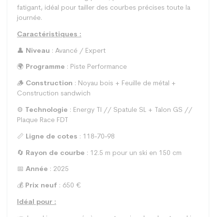
fatigant, idéal pour tailler des courbes précises toute la
journée.
Caractéristiques :
👤
Niveau
: Avancé / Expert
🌍
Programme
: Piste Performance
🪵
Construction
: Noyau bois + Feuille de métal +
Construction sandwich
⚙️
Technologie
: Energy TI // Spatule SL + Talon GS //
Plaque Race FDT
📏
Ligne de cotes
: 118-70-98
🔄
Rayon de courbe
: 12.5 m pour un ski en 150 cm
📅
Année
: 2025
💰
Prix neuf
: 650 €
Idéal pour :