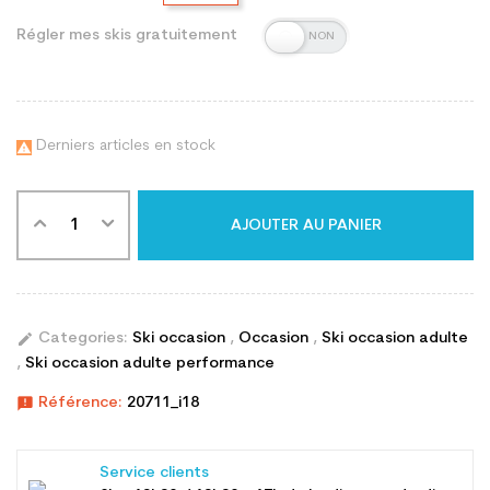
Régler mes skis gratuitement
Derniers articles en stock

AJOUTER AU PANIER
edit
Categories:
Ski occasion
,
Occasion
,
Ski occasion adulte
,
Ski occasion adulte performance
announcement
Référence:
20711_i18
Service clients