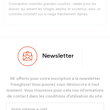
Conception orientée grandes courbes : idéale pour les
skieurs qui aiment les virages amples et soutenus, avec un
contrôle constant sur la neige fraîchement damée.
Type
Piste
Newsletter
Utilisateur
Mixte
Niveau
Performant
5€ offerts pour votre inscription à la newsletter
Coloris
Noir
Freeglisse! Vous pouvez vous désinscrire à tout
En achetant d'occasion :
3.9
moment. Vous trouverez pour cela nos informations
Economie CO² (en kg)
de contact dans les conditions d'utilisation du site.
Type de produit
Ski occasion adulte