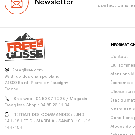
Newsletter
contact dans les
Coloris
En achetant d'occa
Type de produit
INFORMATIO
Contact
Qui sommes
Freeglisse.com
Mentions lé
98 B rue des champs plans
74800 Saint-Pierre en Faucigny
Économie ci
France
Choisir son 
Site web : 04 50 07 13 25 / Magasin
État du mat
Freeglisse Shop : 04 85 22 11 04
Notre ateli
RETRAIT DES COMMANDES : LUNDI
Conditions 
14H-18H ET DU MARDI AU SAMEDI 10H-12H
Modes de p
14H-18H