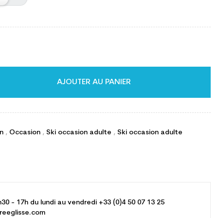
AJOUTER AU PANIER
on
,
Occasion
,
Ski occasion adulte
,
Ski occasion adulte
h30 - 17h du lundi au vendredi +33 (0)4 50 07 13 25
reeglisse.com