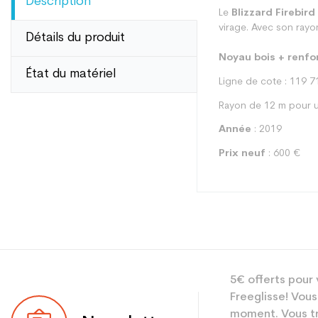
Description
Le
Blizzard Firebird 
virage. Avec son rayo
Détails du produit
Noyau bois + renfo
État du matériel
Ligne de cote : 119 7
Rayon de 12 m pour u
Année
: 2019
Prix neuf
: 600 €
Type
5€ offerts pour 
Utilisateur
Freeglisse! Vous
Niveau
moment. Vous tr