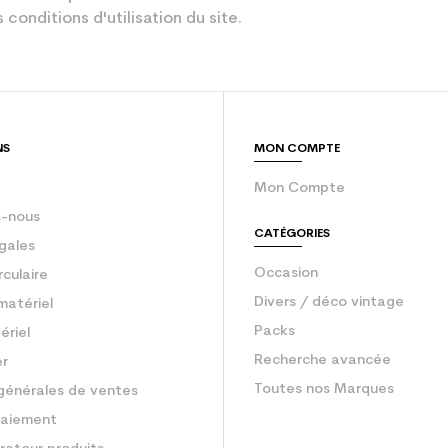
 conditions d'utilisation du site.
Blanc
sion : Economie CO² (en kg)
3.9
Ski occasion 
NS
MON COMPTE
Mon Compte
-nous
CATÉGORIES
gales
Occasion
rculaire
Divers / déco vintage
matériel
Packs
ériel
Recherche avancée
er
Toutes nos Marques
générales de ventes
aiement