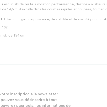
Ti
est un ski de
piste
à vocation
performance,
destiné aux skieurs 
n de 14,5 m, il excelle dans les courbes rapides et coupées, tout en co
rt Titanium
: gain de puissance, de stabilité et de vivacité pour un 
1 102
n ski de 154 cm
Piste
votre inscription à la newsletter
Mixte
 pouvez vous désinscrire à tout
Performant
ouverez pour cela nos informations de