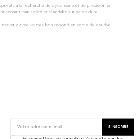
sportifs à la recherche de dynamisme et de précision en
nservant maniabilité et réactivité sur neige dure.
ski nerveux avec un très bon rebond en sortie de courbe.
S'INSCRIRE
En soumettant ce formulaire, j'accepte que les