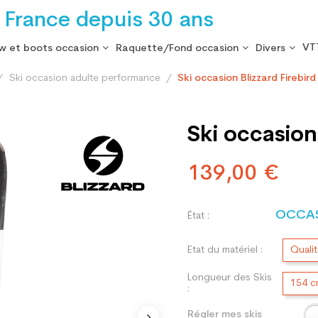
 France depuis 30 ans
VT
w et boots occasion
Raquette/Fond occasion
Divers
Ski occasion adulte performance
Ski occasion Blizzard Firebird
Ski occasion 
139,00 €
OCCA
État :
Etat du matériel :
Quali
Longueur des Skis
154 
:
Régler mes skis