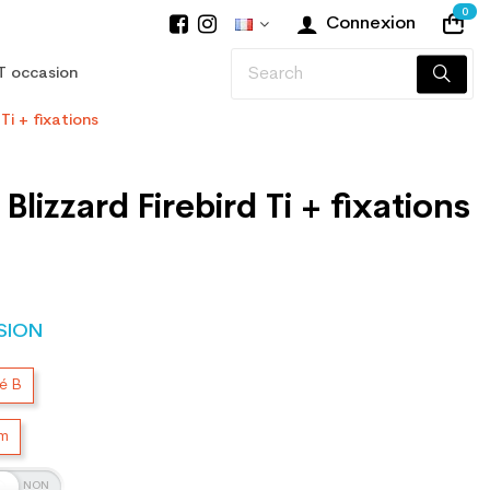
0
Connexion
T occasion
 Ti + fixations
Blizzard Firebird Ti + fixations
SION
té B
cm