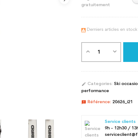
gratuitement
Derniers articles en stock

edit
Categories:
Ski occasi
performance
announcement
Référence:
20626_i21
Service clients
9h - 12h30 / 13
serviceclient@f