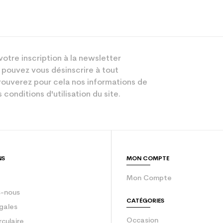
Racing
votre inscription à la newsletter
Mixte
 pouvez vous désinscrire à tout
Performant
ouverez pour cela nos informations de
 conditions d'utilisation du site.
Rouge
sion : Economie CO² (en kg)
3.9
Ski occasion 
NS
MON COMPTE
Mon Compte
-nous
CATÉGORIES
gales
Occasion
rculaire