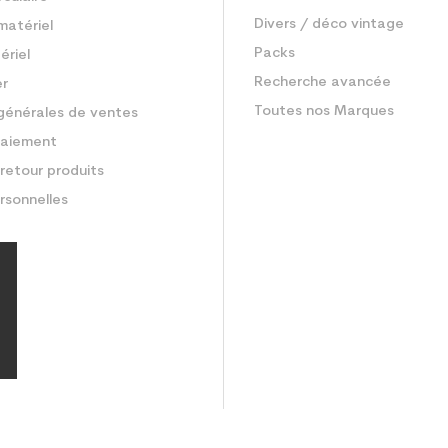
Divers / déco vintage
matériel
Packs
ériel
Recherche avancée
er
Toutes nos Marques
générales de ventes
aiement
retour produits
rsonnelles