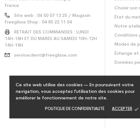
France
Choisir son 
Site web : 04 50 07 13 25 / Magasin
État du mat
Freeglisse Shop : 04 85 22 11 04
Notre ateli
RETRAIT DES COMMANDES : LUNDI
Conditions 
14H-18H ET DU MARDI AU SAMEDI 10H-12H
Modes de p
14H-18H
Échange et 
serviceclient@freeglisse.com
Données pe
Ce site web utilise des cookies — En poursuivant votre
navigation, vous acceptez l'utilisation des cookies pour
améliorer le fonctionnement de notre site.
done
POLITIQUE DE CONFIDENTIALITÉ
ACCEPTER