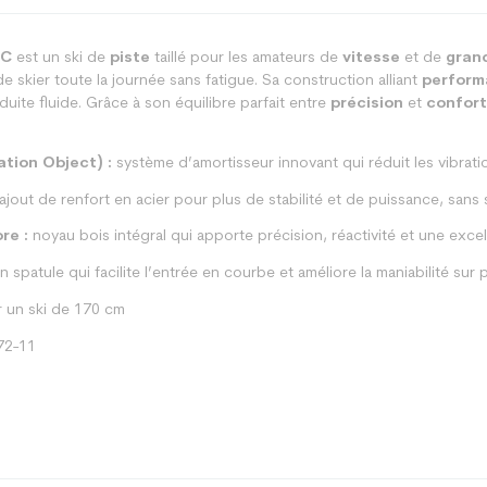
RC
est un ski de
piste
taillé pour les amateurs de
vitesse
et de
gran
 de skier toute la journée sans fatigue. Sa construction alliant
perform
uite fluide. Grâce à son équilibre parfait entre
précision
et
confort
tion Object) :
système d’amortisseur innovant qui réduit les vibration
ajout de renfort en acier pour plus de stabilité et de puissance, sans s
re :
noyau bois intégral qui apporte précision, réactivité et une excell
 spatule qui facilite l’entrée en courbe et améliore la maniabilité sur p
 un ski de 170 cm
72-11