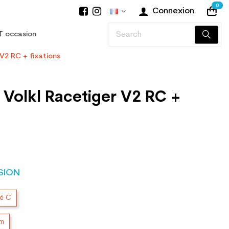
0
Connexion
T occasion
 V2 RC + fixations
 Volkl Racetiger V2 RC +
SION
té C
cm