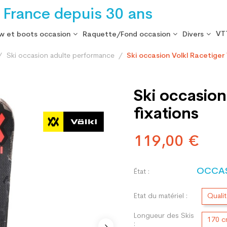
 France depuis 30 ans
VT
w et boots occasion
Raquette/Fond occasion
Divers
Ski occasion adulte performance
Ski occasion Volkl Racetiger
Ski occasion
fixations
119,00 €
OCCA
État :
Etat du matériel :
Quali
Longueur des Skis
170 
: