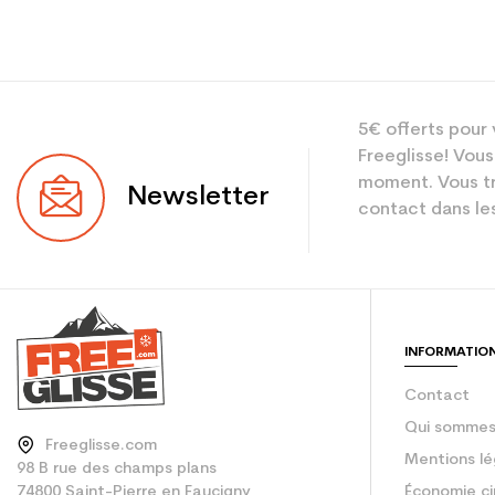
Type
5€ offerts pour 
Utilisateur
Freeglisse! Vous
Niveau
moment. Vous tr
Newsletter
contact dans les
Coloris
En achetant d'occa
Type de produit
INFORMATIO
Contact
Qui sommes
Freeglisse.com
Mentions lé
98 B rue des champs plans
74800 Saint-Pierre en Faucigny
Économie ci