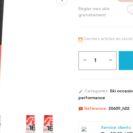
Régler mes skis
gratuitement
Derniers articles en stock

edit
Categories:
Ski occasi
performance
announcement
Référence:
20609_h02
Service clients