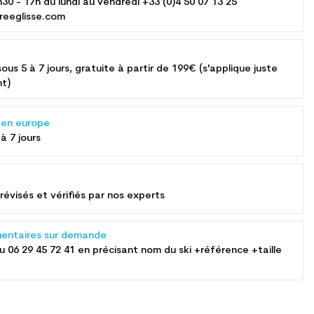
h30 - 17h du lundi au vendredi +33 (0)4 50 07 13 25
reeglisse.com
sous 5 à 7 jours, gratuite à partir de 199€ (s'applique juste
nt)
s en europe
 à 7 jours
révisés et vérifiés par nos experts
entaires sur demande
au
06 29 45 72 41
en précisant nom du ski +référence +taille