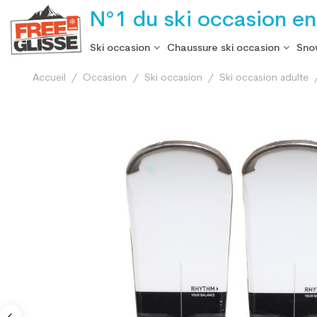
N°1 du ski occasion en
Ski occasion
Chaussure ski occasion
Sno
Accueil
Occasion
Ski occasion
Ski occasion adulte