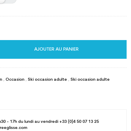
AJOUTER AU PANIER
on
,
Occasion
,
Ski occasion adulte
,
Ski occasion adulte
h30 - 17h du lundi au vendredi +33 (0)4 50 07 13 25
reeglisse.com