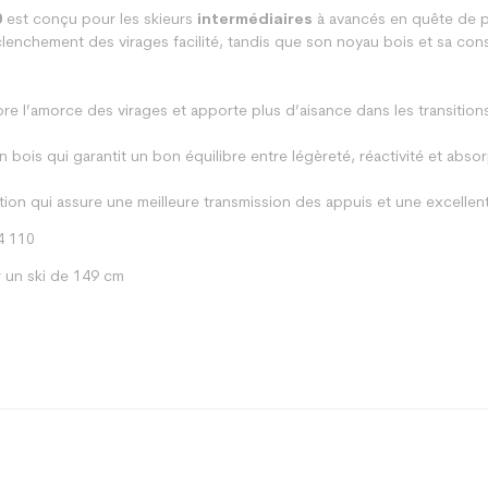
0
est conçu pour les skieurs
intermédiaires
à avancés en quête de pr
éclenchement des virages facilité, tandis que son noyau bois et sa cons
ore l’amorce des virages et apporte plus d’aisance dans les transitions
 bois qui garantit un bon équilibre entre légèreté, réactivité et absor
ion qui assure une meilleure transmission des appuis et une excellen
4 110
 un ski de 149 cm