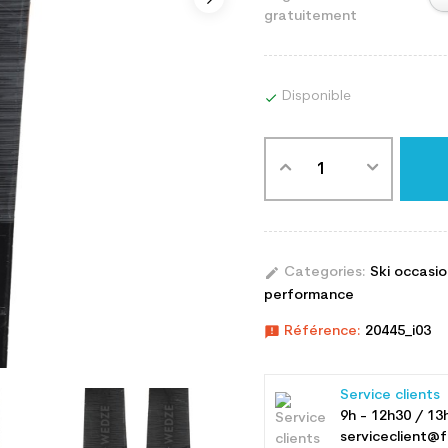
gratuitement
Disponible

edit
Categories:
Ski occasi
performance
announcement
Référence:
20445_i03
Service clients
9h - 12h30 / 13
serviceclient@f