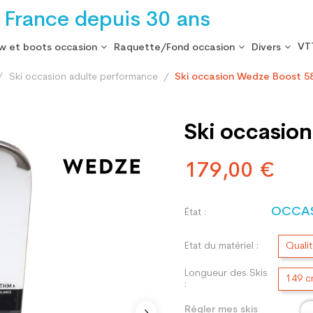
 France depuis 30 ans
VT
w et boots occasion
Raquette/Fond occasion
Divers
Ski occasion adulte performance
Ski occasion Wedze Boost 58
Ski occasion
179,00 €
OCCA
État :
Etat du matériel :
Quali
Longueur des Skis
149 
:
Régler mes skis