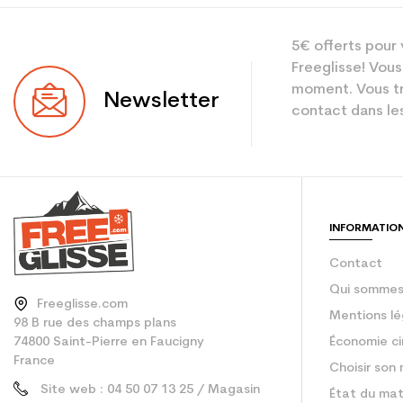
Type
5€ offerts pour 
Utilisateur
Freeglisse! Vous
Niveau
moment. Vous tr
Newsletter
contact dans les
Coloris
En achetant d'occa
Type de produit
INFORMATIO
Contact
Qui sommes
Freeglisse.com
Mentions lé
98 B rue des champs plans
74800 Saint-Pierre en Faucigny
Économie ci
France
Choisir son 
Site web : 04 50 07 13 25 / Magasin
État du mat