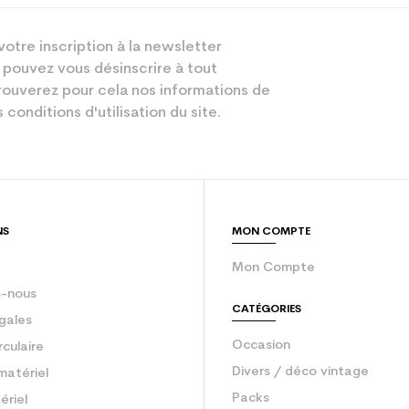
Piste
votre inscription à la newsletter
Mixte
 pouvez vous désinscrire à tout
Loisir sport
ouverez pour cela nos informations de
 conditions d'utilisation du site.
Noir
sion : Economie CO² (en kg)
3.9
Ski occasion 
NS
MON COMPTE
Mon Compte
-nous
CATÉGORIES
gales
Occasion
rculaire
Divers / déco vintage
matériel
Packs
ériel