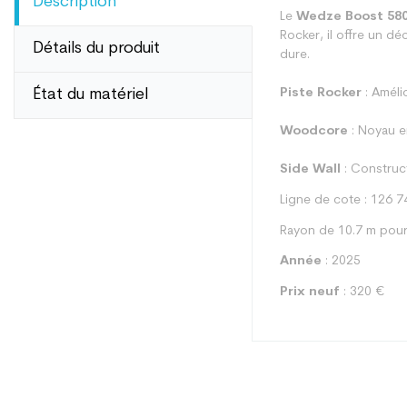
Description
Le
Wedze Boost 58
Rocker, il offre un d
Détails du produit
dure.
État du matériel
Piste Rocker
: Améli
Woodcore
: Noyau en
Side Wall
: Construct
Ligne de cote : 126 7
Rayon de 10.7 m pour
Année
: 2025
Prix neuf
: 320 €