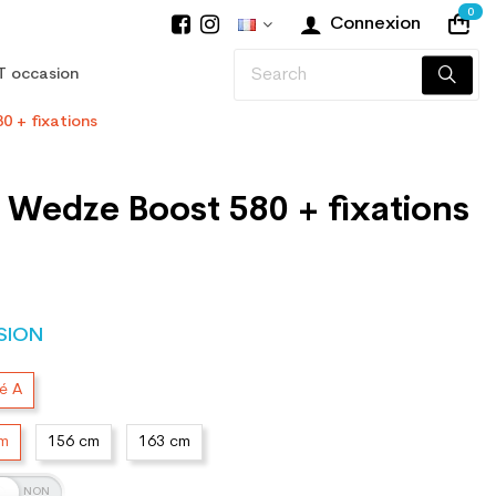
0
Connexion
T occasion
0 + fixations
 Wedze Boost 580 + fixations
SION
té A
cm
156 cm
163 cm