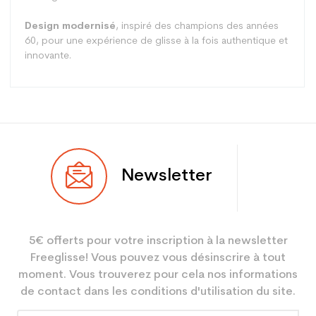
Design modernisé
, inspiré des champions des années
60, pour une expérience de glisse à la fois authentique et
innovante.
Type
Piste
Newsletter
Utilisateur
Mixte
Niveau
Performant
5€ offerts pour votre inscription à la newsletter
Coloris
Noir
Freeglisse! Vous pouvez vous désinscrire à tout
Utilisateur -
Adulte Performance
moment. Vous trouverez pour cela nos informations
Configurateur
de contact dans les conditions d'utilisation du site.