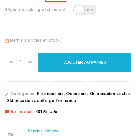
Régler mes skis gratuitement
Derniers articles en stock

AJOUTER AU PANIER
edit
Categories:
Ski occasion
,
Occasion
,
Ski occasion adulte
,
Ski occasion adulte performance
announcement
Référence:
20195_o06
Service clients