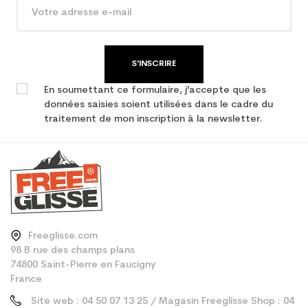
En achetant d'occasion :
3.9
Economie CO² (en kg)
Type de produit
Ski occasion adulte
S'INSCRIRE
performance
En soumettant ce formulaire, j'accepte que les
données saisies soient utilisées dans le cadre du
traitement de mon inscription à la newsletter.
Freeglisse.com
98 B rue des champs plans
74800 Saint-Pierre en Faucigny
France
Site web : 04 50 07 13 25 / Magasin Freeglisse Shop : 04