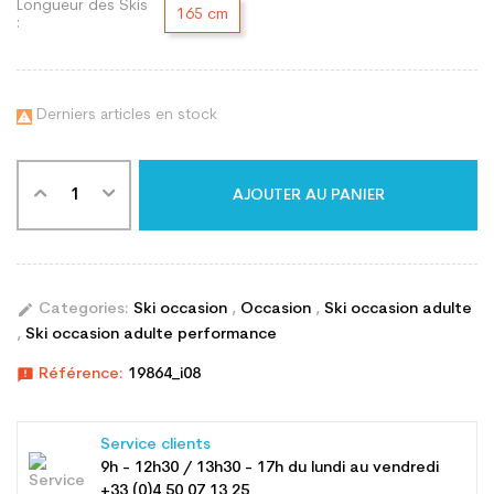
Longueur des Skis
165 cm
:
Derniers articles en stock

AJOUTER AU PANIER
edit
Categories:
Ski occasion
,
Occasion
,
Ski occasion adulte
,
Ski occasion adulte performance
announcement
Référence:
19864_i08
Service clients
9h - 12h30 / 13h30 - 17h du lundi au vendredi
+33 (0)4 50 07 13 25