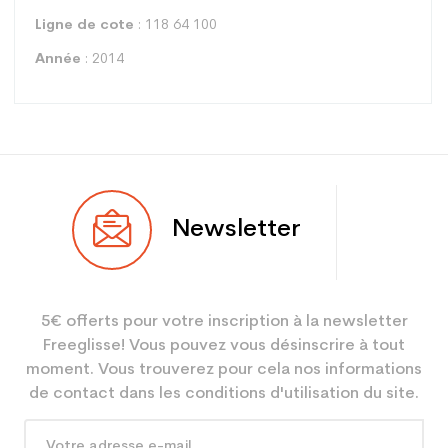
Ligne de cote
: 118 64 100
Année
: 2014
Type
Racing
Newsletter
Utilisateur
Mixte
Niveau
Compétition
5€ offerts pour votre inscription à la newsletter
Coloris
Noir
Freeglisse! Vous pouvez vous désinscrire à tout
En achetant d'occasion :
3.9
moment. Vous trouverez pour cela nos informations
Economie CO² (en kg)
de contact dans les conditions d'utilisation du site.
Type de produit
Ski occasion adulte