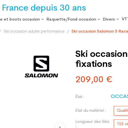
 France depuis 30 ans
VT
w et boots occasion
Raquette/Fond occasion
Divers
Ski occasion adulte performance
Ski occasion Salomon S Race
Ski occasio
fixations
209,00 €
OCCA
État :
Etat du matériel :
Quali
Longueur des Skis
155 
: