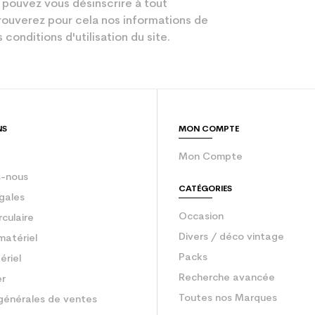
 pouvez vous désinscrire à tout
Compétition
ouverez pour cela nos informations de
 conditions d'utilisation du site.
Bleu
gurateur
Adulte Perfor
sion : Economie CO² (en kg)
3.9
NS
MON COMPTE
Ski occasion 
Mon Compte
-nous
CATÉGORIES
gales
Occasion
rculaire
Divers / déco vintage
matériel
Packs
ériel
Recherche avancée
er
Toutes nos Marques
générales de ventes