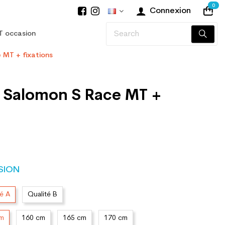
0
Connexion
T occasion
 MT + fixations
n Salomon S Race MT +
SION
té A
Qualité B
cm
160 cm
165 cm
170 cm