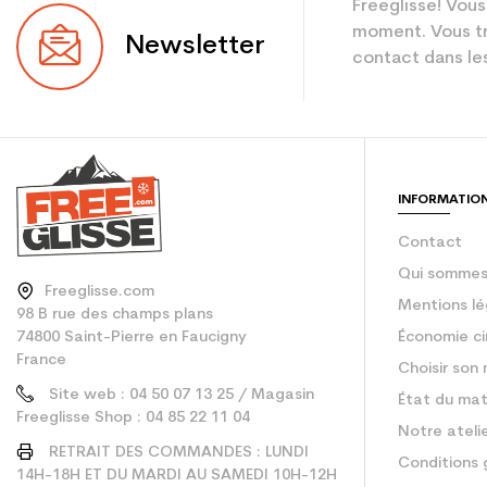
Freeglisse! Vous
Niveau
moment. Vous tr
Newsletter
contact dans les
Coloris
Utilisateur - Confi
En achetant d'occa
INFORMATIO
Type de produit
Contact
Qui sommes
Freeglisse.com
Mentions lé
98 B rue des champs plans
74800 Saint-Pierre en Faucigny
Économie ci
France
Choisir son 
Site web : 04 50 07 13 25 / Magasin
État du mat
Freeglisse Shop : 04 85 22 11 04
Notre ateli
RETRAIT DES COMMANDES : LUNDI
Conditions 
14H-18H ET DU MARDI AU SAMEDI 10H-12H