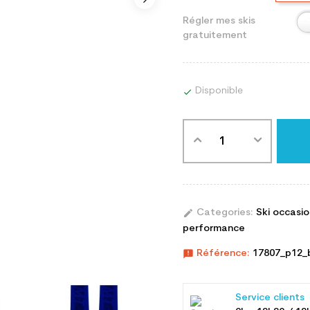
Régler mes skis
gratuitement
Disponible

edit
Categories:
Ski occasi
performance
announcement
Référence:
17807_p12_
Service clients