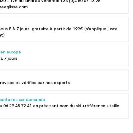
h30 - 17h du lundi au vendredi +33 (0)4 50 07 13 25
reeglisse.com
sous 5 à 7 jours, gratuite à partir de 199€ (s'applique juste
nt)
s en europe
 à 7 jours
révisés et vérifiés par nos experts
entaires sur demande
au
06 29 45 72 41
en précisant nom du ski +référence +taille