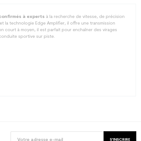
confirmés à experts
à la recherche de vitesse, de précision
t la technologie Edge Amplifier, il offre une transmission
n court à moyen, il est parfait pour enchaîner des virages
conduite sportive sur piste.
S'INSCRIRE