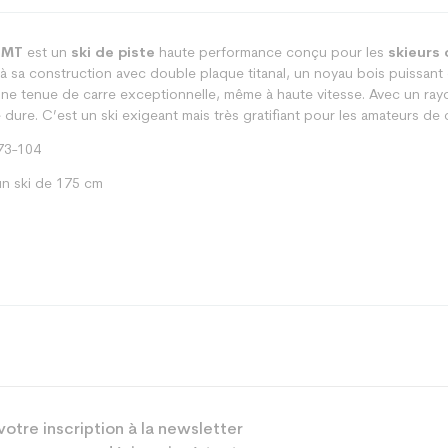
 MT
est un
ski de piste
haute performance conçu pour les
skieurs 
à sa construction avec double plaque titanal, un noyau bois puissant e
une tenue de carre exceptionnelle, même à haute vitesse. Avec un rayo
dure. C’est un ski exigeant mais très gratifiant pour les amateurs de 
-73-104
n ski de 175 cm
Piste
votre inscription à la newsletter
Mixte