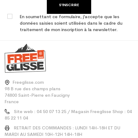
S'INSCRIRE
En soumettant ce formulaire, j'accepte que les
données saisies soient utilisées dans le cadre du
traitement de mon inscription à la newsletter.
Freeglisse.com
98 B rue des champs plans
74800 Saint-Pierre en Faucigny
France
Site web : 04 50 07 13 25 / Magasin Freeglisse Shop : 04
85 22 11 04
RETRAIT DES COMMANDES : LUNDI 14H-18H ET DU
MARDI AU SAMEDI 10H-12H 14H-18H