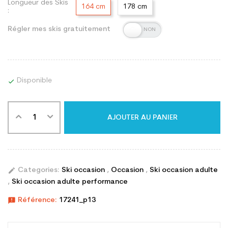
Longueur des Skis
164 cm
178 cm
:
Régler mes skis gratuitement
Disponible

AJOUTER AU PANIER
edit
Categories:
Ski occasion
,
Occasion
,
Ski occasion adulte
,
Ski occasion adulte performance
announcement
Référence:
17241_p13