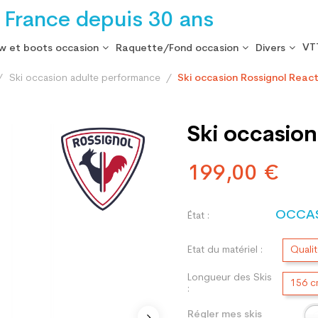
 France depuis 30 ans
VT
w et boots occasion
Raquette/Fond occasion
Divers
Ski occasion adulte performance
Ski occasion Rossignol React
Ski occasion
199,00 €
OCCA
État :
Etat du matériel :
Quali
Longueur des Skis
156 
:
Régler mes skis