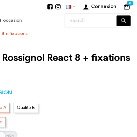
0
Connexion
T occasion
 8 + fixations
 Rossignol React 8 + fixations
SION
té A
Qualité B
cm