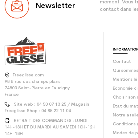
Niveau
moment. Vous tr
Newsletter
contact dans les
Coloris
Utilisateur - Confi
En achetant d'occa
INFORMATIO
Type de produit
Contact
Qui sommes
Freeglisse.com
Mentions lé
98 B rue des champs plans
74800 Saint-Pierre en Faucigny
Économie ci
France
Choisir son 
Site web : 04 50 07 13 25 / Magasin
État du mat
Freeglisse Shop : 04 85 22 11 04
Notre ateli
RETRAIT DES COMMANDES : LUNDI
Conditions 
14H-18H ET DU MARDI AU SAMEDI 10H-12H
Modes de p
14H-18H