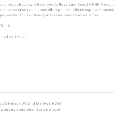
et créez votre propre trace avec le
Rossignol React R8 HP
. Passan
nstantanée et un rythme sans effort pour les skieurs experts à avancé
es, enchainant les carves parfaites les unes après les autres.
74 110
n ski de 170 cm
Piste
votre inscription à la newsletter
Mixte
 pouvez vous désinscrire à tout