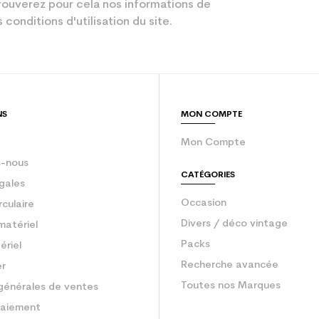
Performant
ouverez pour cela nos informations de
 conditions d'utilisation du site.
Noir
gurateur
Adulte Perfor
sion : Economie CO² (en kg)
3.9
NS
MON COMPTE
Ski occasion 
Mon Compte
-nous
CATÉGORIES
gales
Occasion
rculaire
Divers / déco vintage
matériel
Packs
ériel
Recherche avancée
er
Toutes nos Marques
générales de ventes
aiement