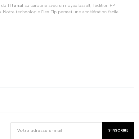
t du
TItanal
au carbone avec un noyau basalt, l'édition HP
s. Notre technologie Flex TIp permet une accélération facile
S'INSCRIRE