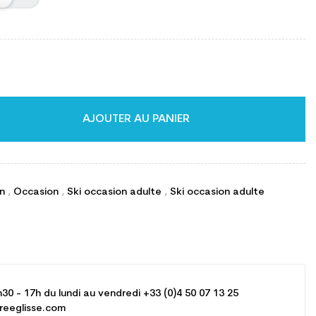
AJOUTER AU PANIER
on
,
Occasion
,
Ski occasion adulte
,
Ski occasion adulte
h30 - 17h du lundi au vendredi +33 (0)4 50 07 13 25
reeglisse.com