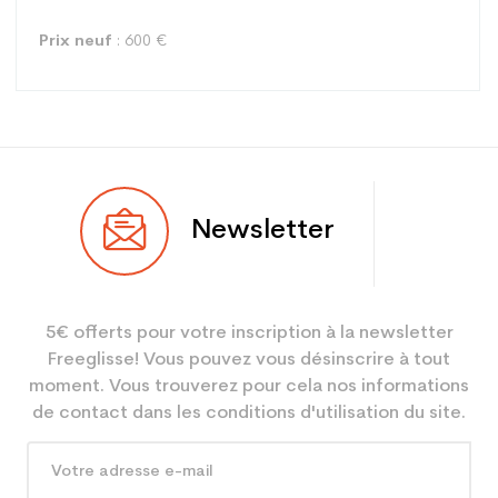
Prix neuf
: 600 €
Type
Piste
Newsletter
Utilisateur
Mixte
Niveau
Compétition
5€ offerts pour votre inscription à la newsletter
Coloris
Bleu
Freeglisse! Vous pouvez vous désinscrire à tout
En achetant d'occasion :
3.9
moment. Vous trouverez pour cela nos informations
Economie CO² (en kg)
de contact dans les conditions d'utilisation du site.
Type de produit
Ski occasion adulte
performance