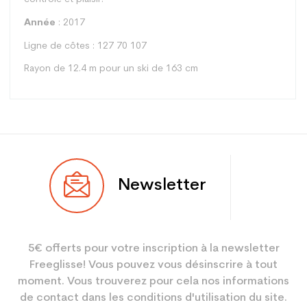
Année
: 2017
Ligne de côtes : 127 70 107
Rayon de 12.4 m pour un ski de 163 cm
Type
Piste
Newsletter
Utilisateur
Mixte
Niveau
Loisir sport
5€ offerts pour votre inscription à la newsletter
Coloris
Blanc
Freeglisse! Vous pouvez vous désinscrire à tout
En achetant d'occasion :
3.9
moment. Vous trouverez pour cela nos informations
Economie CO² (en kg)
de contact dans les conditions d'utilisation du site.