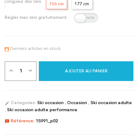
Longueur des Skis
156 cm
177 cm
:
Régler mes skis gratuitement
Derniers articles en stock

AJOUTER AU PANIER
edit
Categories:
Ski occasion
,
Occasion
,
Ski occasion adulte
,
Ski occasion adulte performance
announcement
Référence:
15991_p02