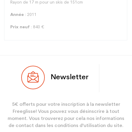
Rayon de 17 m pour un skis de 151cm
Année
: 2011
Prix neuf
: 840 €
Type
Racing
Newsletter
Utilisateur
Mixte
Niveau
Compétition
5€ offerts pour votre inscription à la newsletter
Coloris
Noir
Freeglisse! Vous pouvez vous désinscrire à tout
En achetant d'occasion :
3.9
moment. Vous trouverez pour cela nos informations
Economie CO² (en kg)
de contact dans les conditions d'utilisation du site.