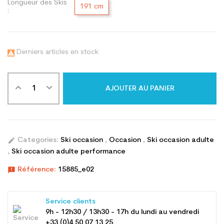
Longueur des Skis
191 cm
:
Derniers articles en stock

AJOUTER AU PANIER
edit
Categories:
Ski occasion
,
Occasion
,
Ski occasion adulte
,
Ski occasion adulte performance
announcement
Référence:
15885_e02
Service clients
9h - 12h30 / 13h30 - 17h du lundi au vendredi
+33 (0)4 50 07 13 25