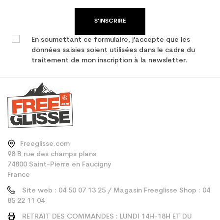
S'INSCRIRE
En soumettant ce formulaire, j'accepte que les
données saisies soient utilisées dans le cadre du
traitement de mon inscription à la newsletter.
Freeglisse.com
98 B rue des champs plans
74800 Saint-Pierre en Faucigny
France
Site web : 04 50 07 13 25 / Magasin Freeglisse Shop : 04
85 22 11 04
RETRAIT DES COMMANDES : LUNDI 14H-18H ET DU