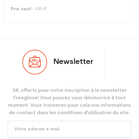
Prix neuf
: 549 €
Type
Piste
Newsletter
Utilisateur
Mixte
Niveau
Performant
5€ offerts pour votre inscription à la newsletter
Coloris
Bleu
Freeglisse! Vous pouvez vous désinscrire à tout
En achetant d'occasion :
3.9
moment. Vous trouverez pour cela nos informations
Economie CO² (en kg)
de contact dans les conditions d'utilisation du site.
Type de produit
Ski occasion adulte
performance