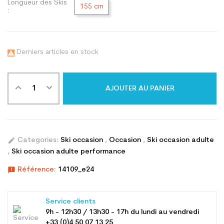
Longueur des Skis
155 cm
:
Derniers articles en stock

AJOUTER AU PANIER
edit
Categories:
Ski occasion
,
Occasion
,
Ski occasion adulte
,
Ski occasion adulte performance
announcement
Référence:
14109_e24
Service clients
9h - 12h30 / 13h30 - 17h du lundi au vendredi
+33 (0)4 50 07 13 25