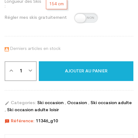
Longueur des Skis
154 cm
:
Régler mes skis gratuitement
Derniers articles en stock

AJOUTER AU PANIER
edit
Categories:
Ski occasion
,
Occasion
,
Ski occasion adulte
,
Ski occasion adulte loisir
announcement
Référence:
11346_g10